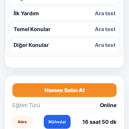
İlk Yardım
Ara test
Temel Konular
Ara test
Diğer Konular
Ara test
Hemen Satın Al
Eğitim Türü
Online
16 saat 50 dk
Süre
Müfredat