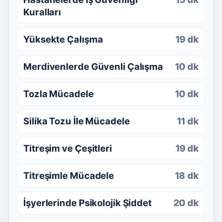
Kuralları
Yüksekte Çalışma
19 dk
Merdivenlerde Güvenli Çalışma
10 dk
Tozla Mücadele
10 dk
Silika Tozu İle Mücadele
11 dk
Titreşim ve Çeşitleri
19 dk
Titreşimle Mücadele
18 dk
İşyerlerinde Psikolojik Şiddet
20 dk