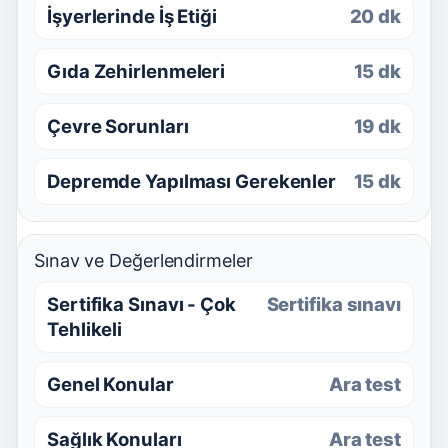
İşyerlerinde İş Etiği
20 dk
Gıda Zehirlenmeleri
15 dk
Çevre Sorunları
19 dk
Depremde Yapılması Gerekenler
15 dk
Sınav ve Değerlendirmeler
Sertifika Sınavı - Çok
Sertifika sınavı
Tehlikeli
Genel Konular
Ara test
Sağlık Konuları
Ara test