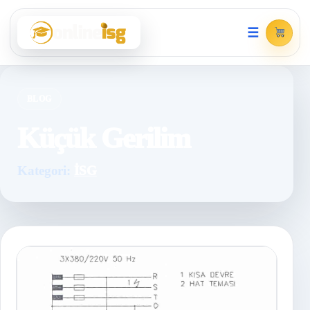
☰
BLOG
Küçük Gerilim
Kategori:
İSG