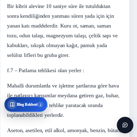
Bir kibrit alevine 10 saniye süre ile tutulduktan
sonra kendiliğinden yanması süren yada için için
yanan katı maddelerdir. Kuru ot, saman, saman
tozu, odun talaşı, magnezyum talaşı, çeltik sapı ve
kabukları, sıkışık olmayan kağıt, pamuk yada
selüloz lifleri bu gruba girer.
f.7 – Patlama tehlikesi olan yerler :
Mahalli durumlarda ve işletme şartlarına göre hava
ile patlayıcı karışımlar meydana getiren gaz, buhar,
buğu yada tozların tehlike yaratacak oranda
↓
Blog Rehberi
toplanabildikleri yerlerdir.
Aseton, asetilen, etil alkol, amonyak, benzin, bütan,