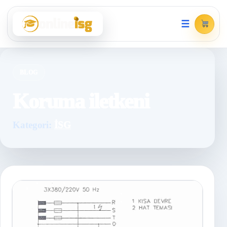
☰
BLOG
Koruma iletkeni
Kategori:
İSG