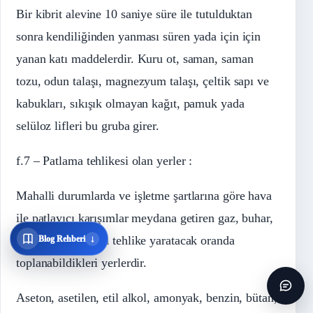
Bir kibrit alevine 10 saniye süre ile tutulduktan
sonra kendiliğinden yanması süren yada için için
yanan katı maddelerdir. Kuru ot, saman, saman
tozu, odun talaşı, magnezyum talaşı, çeltik sapı ve
kabukları, sıkışık olmayan kağıt, pamuk yada
selüloz lifleri bu gruba girer.
f.7 – Patlama tehlikesi olan yerler :
Mahalli durumlarda ve işletme şartlarına göre hava
ile patlayıcı karışımlar meydana getiren gaz, buhar,
buğu yada tozların tehlike yaratacak oranda
↓
Blog Rehberi
toplanabildikleri yerlerdir.
Aseton, asetilen, etil alkol, amonyak, benzin, bütan,