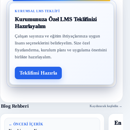
KURUMSAL LMS TEKLIFI
Kurumunuza Özel LMS Teklifinizi
Hazırlayalım
Çalışan sayınıza ve eğitim ihtiyaçlarınıza uygun
lisans seçeneklerini belirleyelim. Size özel
fiyatlandırma, kurulum planı ve uygulama önerisini
birlikte hazırlayalım.
Teklifimi Hazırla
Blog Rehberi
Kaydırarak keşfedin →
En Ço
← ÖNCEKI İÇERIK