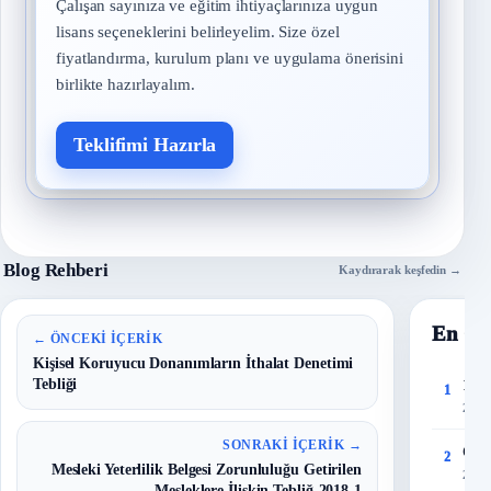
Çalışan sayınıza ve eğitim ihtiyaçlarınıza uygun
lisans seçeneklerini belirleyelim. Size özel
fiyatlandırma, kurulum planı ve uygulama önerisini
birlikte hazırlayalım.
Teklifimi Hazırla
Blog Rehberi
Kaydırarak keşfedin →
En Ço
← ÖNCEKI İÇERIK
Kişisel Koruyucu Donanımların İthalat Denetimi
Tebliği
150 
1
27 T
SONRAKI İÇERIK →
Çalı
2
Mesleki Yeterlilik Belgesi Zorunluluğu Getirilen
28 T
Mesleklere İlişkin Tebliğ-2018-1