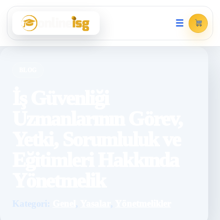
☰
BLOG
İş Güvenliği
Uzmanlarının Görev,
Yetki, Sorumluluk ve
Eğitimleri Hakkında
Yönetmelik
Kategori:
Genel
,
Yasalar
,
Yönetmelikler