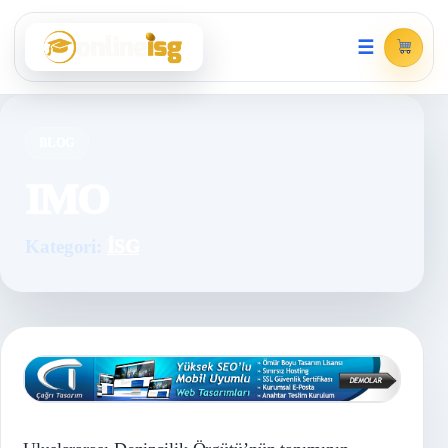
☰
BLOG
IMO
Kategori:
İSG