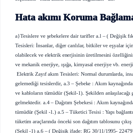
Hata akımı Koruma Bağlama
a}Tesislere ve şebekelere dair tarifler a.l – ( Değişik
Tesisleri: İnsanlar, diğer canlılar, bitkiler ve eşyalar 
olabilecek ve elektrik enerjisinin üretilmesini özelliğini
ve mekanik enerjiye, ışığa, kimyasal enerjiye vb. enerji
Elektrik Zayıf akım Tesisleri: Normal durumlarda, insa
gelemediği tesislerdir, a.3 – Şebeke : Akım kaynağından
ve kabloların tümüdür (Şekil-1). Şekilden anlaşılacağı 
gelmektedir. a.4 – Dağıtım Şebekesi : Akım kaynağından
tümüdür (Şekil -1.) a.5 – Tüketici Tesisi : Yapı bağlan
tüketim araçlarında önceki son dağıtım tablosunu çıkış 
(Şekil -1) a.6 – ( Değişik ifade: RG 30/11/1995- 22479)