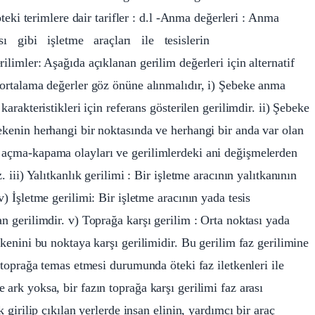
 öteki terimlere dair tarifler : d.l -Anma değerleri : Anma
gibi işletme araçları ile tesislerin
ilimler: Aşağıda açıklanan gerilim değerleri için alternatif
k ortalama değerler göz önüne alınmalıdır, i) Şebeke anma
karakteristikleri için referans gösterilen gerilimdir. ii) Şebeke
ekenin herhangi bir noktasında ve herhangi bir anda var olan
 açma-kapama olayları ve gerilimlerdeki ani değişmelerden
 iii) Yalıtkanlık gerilimi : Bir işletme aracının yalıtkanının
v) İşletme gerilimi: Bir işletme aracının yada tesis
an gerilimdir. v) Toprağa karşı gerilim : Orta noktası yada
tkenini bu noktaya karşı gerilimidir. Bu gerilim faz gerilimine
n toprağa temas etmesi durumunda öteki faz iletkenleri ile
ark yoksa, bir fazın toprağa karşı gerilimi faz arası
k girilip çıkılan yerlerde insan elinin, yardımcı bir araç