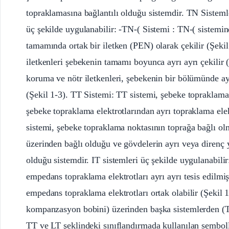
topraklamasına bağlantılı olduğu sistemdir. TN Sisteml
üç şekilde uygulanabilir: -TN-( Sistemi : TN-( sistemin
tamamında ortak bir iletken (PEN) olarak çekilir (Şek
iletkenleri şebekenin tamamı boyunca ayrı ayrı çeki
koruma ve nötr iletkenleri, şebekenin bir bölümünde ayr
(Şekil 1-3). TT Sistemi: TT sistemi, şebeke topraklam
şebeke topraklama elektrotlarından ayrı topraklama elek
sistemi, şebeke topraklama noktasının toprağa bağlı o
üzerinden bağlı olduğu ve gövdelerin ayrı veya direnç 
olduğu sistemdir. IT sistemleri üç şekilde uygulanabil
empedans topraklama elektrotları ayrı ayrı tesis edilmiş
empedans topraklama elektrotları ortak olabilir (Şekil 1-
kompanzasyon bobini) üzerinden başka sistemlerden (T
TT ve LT şeklindeki sınıflandırmada kullanılan sembolle