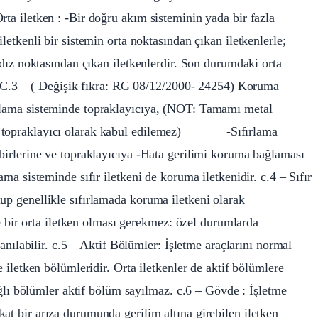
rta iletken : -Bir doğru akım sisteminin yada bir fazla
letkenli bir sistemin orta noktasından çıkan iletkenlerle;
ıldız noktasından çıkan iletkenlerdir. Son durumdaki orta
ir. C.3 – ( Değişik fıkra: RG 08/12/2000- 24254) Koruma
aklama sisteminde topraklayıcıya, (NOT: Tamamı metal
esi topraklayıcı olarak kabul edilemez) -Sıfırlama
rbirlerine ve topraklayıcıya -Hata gerilimi koruma bağlaması
ama sisteminde sıfır iletkeni de koruma iletkenidir. c.4 – Sıfır
up genellikle sıfırlamada koruma iletkeni olarak
kle bir orta iletken olması gerekmez: özel durumlarda
llanılabilir. c.5 – Aktif Bölümler: İşletme araçlarını normal
e iletken bölümleridir. Orta iletkenler de aktif bölümlere
bağlı bölümler aktif bölüm sayılmaz. c.6 – Gövde : İşletme
at bir arıza durumunda gerilim altına girebilen iletken