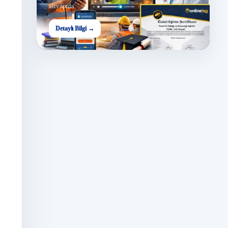
altyapıda.
Detaylı Bilgi →