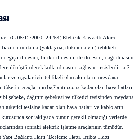
sı
 fıkra: RG 08/12/2000- 24254) Elektrik Kuvvetli Akım
için bazı durumlarda (yaklaşma, dokunma vb.) tehlikeli
n değiştirilmesini, biriktirilmesini, iletilmesini, dağıtılmasını
lere dönüştürülerek kullanılmasını sağlayan tesislerdir. a.2 –
nlar ve eşyalar için tehlikeli olan akımların meydana
 tüketim araçlarının bağlantı ucuna kadar olan hava hatları
gibi şebeke, dağıtım şebekesi ve tüketici tesisinden meydana
 tüketici tesisine kadar olan hava hatları ve kabloların
tı kutusunda sonraki yada bunun gerekli olmadığı yerlerde
uçlarından sonraki elektrik işletme araçlarının tümüdür.
 Yapı Bağlantı Hattı (Besleme Hattı, İrtibat Hattı,