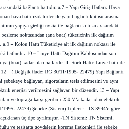
arasındaki bağlantı hattıdır. a.7 – Yapı Giriş Hatları: Hava
nan hava hattı izolatörler ile yapı bağlantı kutusu arasına
hattının yapıya girdiği nokta ile bağlantı kutusu arasındaki
t besleme noktasından (ana buat) tüketicinin ilk dağıtım
. a.9 – Kolon Hattı Tüketiciye ait ilk dağıtım noktası ile
daki hatlardır. 10 – Linye Hattı Dağıtım Kablosundan son
a (buat) kadar olan hatlardır. ll- Sorti Hattı: Linye hattı ile
r. 12 – ( Değişik ifade: RG 30/11/1995- 22479) Yapı Bağlantı
i şebekeye bağlayan, sigortaların tesis edilmesini ve aynı
ktrik enerjisi verilmesini sağlayan bir düzendir. 13 – Yapı
apılan ve toprağa karşı gerilimi 250 V’a kadar olan elektrik
11/1995- 22479) Şebeke (Sistem) Tipleri : . TS 3994’e göre
a açıklanan üç tipe ayrılmıştır. -TN Sistemi: TN Sistemi,
uğu ve tesisatta gövdelerin koruma iletkenleri ile şebeke