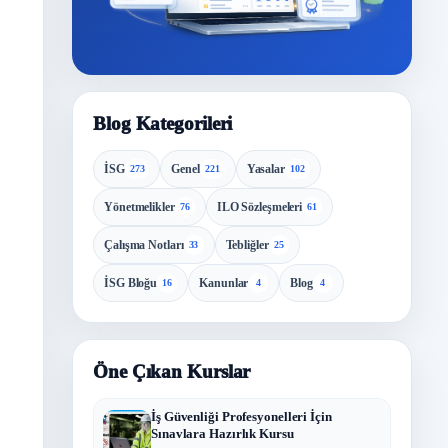
Blog Kategorileri
İSG
Genel
Yasalar
273
221
102
Yönetmelikler
ILO Sözleşmeleri
76
61
Çalışma Notları
Tebliğler
33
25
İSG Bloğu
Kanunlar
Blog
16
4
4
Öne Çıkan Kurslar
İş Güvenliği Profesyonelleri İçin
Sınavlara Hazırlık Kursu