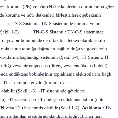
eri, koruma (PE) ve nötr (N) iletkenlerinin durumlarına göre
de koruma ve nötr iletkenleri birleştirilerek şebekenin
il 1-1) -TN-S Sistemi : TN-S sisteminde koruma ve nötr
lir (Şekil 1-2). TN-C-S Sistemi : TN-C-S sisteminde
ı ayrı, bir bölümünde de ortak bir iletken olarak çekilir
a noktasının toprağa doğrudan bağlı olduğu ve gövdelerin
trotlarına bağlandığı sistemdir (Şekil 1-4). IT Sistemi: IT
lmadığı veya bir empedans (direnç veya endüktans bobini)
yada endüktans bobinlerinin topraklama elektrotlarına bağlı
ir: -IT sisteminde gövde (koruma) ve
 olabilir (Şekil 1-5). -IT sisteminde gövde ve
6). -IT sistemi, bir sıfır bileşen endüktans bobini (nötr
N veya TT) beslenmiş olabilir (Şekil 1-7).
Açıklama :
TN,
rin anlamlan aşağıda açıklandığı gibidir: Birinci harf :