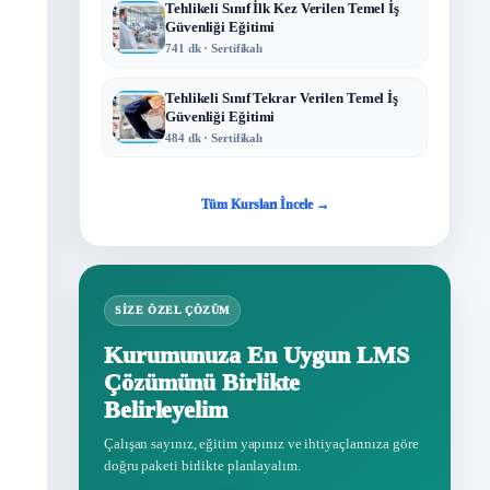
Tehlikeli Sınıf İlk Kez Verilen Temel İş
Güvenliği Eğitimi
741 dk · Sertifikalı
Tehlikeli Sınıf Tekrar Verilen Temel İş
Güvenliği Eğitimi
484 dk · Sertifikalı
Tüm Kursları İncele →
SIZE ÖZEL ÇÖZÜM
Kurumunuza En Uygun LMS
Çözümünü Birlikte
Belirleyelim
Çalışan sayınız, eğitim yapınız ve ihtiyaçlarınıza göre
doğru paketi birlikte planlayalım.