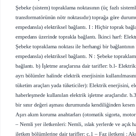
Şebeke (sistem) topraklama noktasının (üç fazlı sistem
transformatörünün nötr noktasıdır) toprağa göre durumu
empedansla) elektriksel bağlantı. I : Hiçbir toprak bağl
empedans üzerinde toprakla bağlantı. İkinci harf: Elekt
Şebeke topraklama noktası ile herhangi bir bağlantının
empedansla) elektriksel bağlantı. N : Şebeke topraklam
bağlantı. b) İşletme araçlarına dair tarifler: b.l- Elektr
ayrı bölümler halinde elektrik enerjisinin kullanılmasın
tüketim araçları yada tüketiciler): Elektrik enerjisini, 
haberleşmede kullanılan elektrik işletme araçlarıdır. b.
bir sınır değeri aşması durumunda kendiliğinden kesen ay
Aşırı akım koruma anahtarları (otomatik sigorta, motor 
– Nemli yer iletkenleri: Nemli, ıslak yerlerde ve açık ha
iletken bölümlerine dair tarifler: c.1 – Faz iletkeni : 