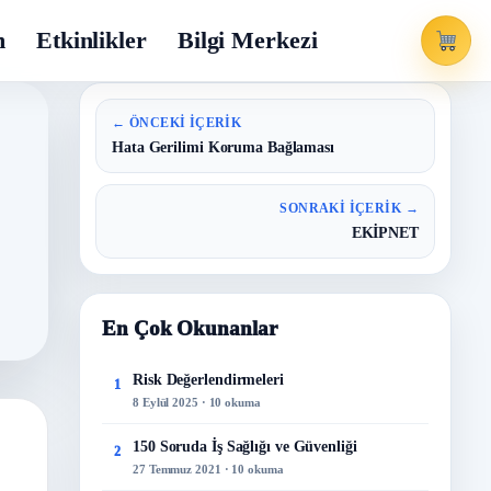
m
Etkinlikler
Bilgi Merkezi
← ÖNCEKI İÇERIK
Hata Gerilimi Koruma Bağlaması
SONRAKI İÇERIK →
EKİPNET
En Çok Okunanlar
Risk Değerlendirmeleri
1
8 Eylül 2025 · 10 okuma
150 Soruda İş Sağlığı ve Güvenliği
2
27 Temmuz 2021 · 10 okuma