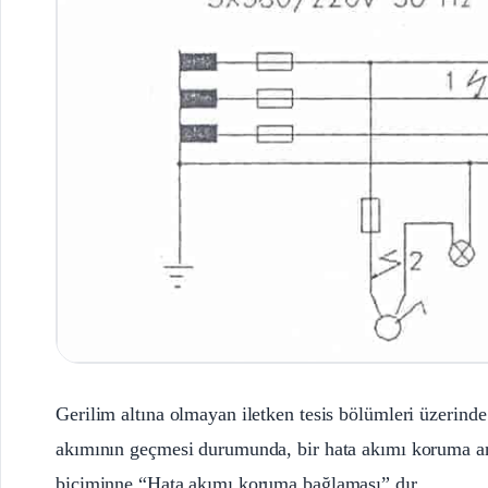
Gerilim altına olmayan iletken tesis bölümleri üzerind
akımının geçmesi durumunda, bir hata akımı koruma anah
biçiminne “Hata akımı koruma bağlaması” dır.