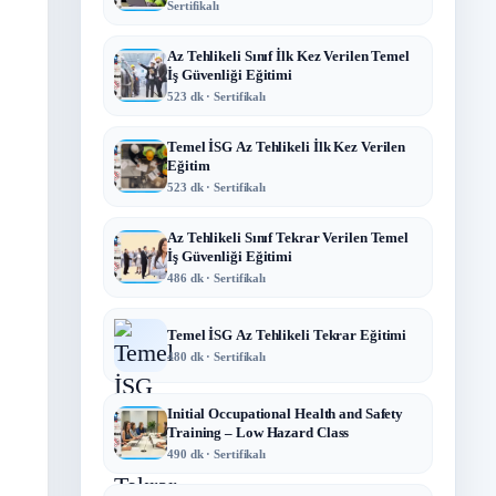
Sertifikalı
Az Tehlikeli Sınıf İlk Kez Verilen Temel
İş Güvenliği Eğitimi
523 dk · Sertifikalı
Temel İSG Az Tehlikeli İlk Kez Verilen
Eğitim
523 dk · Sertifikalı
Az Tehlikeli Sınıf Tekrar Verilen Temel
İş Güvenliği Eğitimi
486 dk · Sertifikalı
Temel İSG Az Tehlikeli Tekrar Eğitimi
480 dk · Sertifikalı
Initial Occupational Health and Safety
Training – Low Hazard Class
490 dk · Sertifikalı