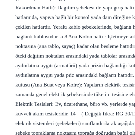
Rakordman Hattı): Dağıtım şebekesi ile yapı giriş hattı 
hatlarında, yapıya bağlı bir konsol yada dam direğine ko
çekilen hatlardır. Yeraltı kablo şebekelerinde, bağlantı 
bağlantı kablosudur. a.8 Ana Kolon hattı : İşletmeye ai
noktasına (ana tablo, sayaç) kadar olan besleme hattıdır
öteki dağıtım noktaları arasındaki yada tablolar arasın
aydınlatma aygıtı (armatürü) yada prizin bağlandığı kutuy
aydınlatma aygıtı yada priz arasındaki bağlantı hattıdı
kutusu (Ana Buat veya Kofre): Yapıların elektrik tesisin
zamanda genel elektrik şebekesinde tüketim tesisine ele
Elektrik Tesisleri: Ev, ticarethane, büro vb. yerlerde y
kuvveli akım tesisleridir. 14 – ( Değişik fıkra: RG 30/
elektrik sistemleri (şebekeleri) sınıflandırılarak aşağıd
şebeke topraklama noktasını toprağa doğrudan bağıl old