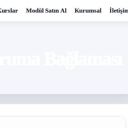
urslar
Modül Satın Al
Kurumsal
İletişi
oruma Bağlaması