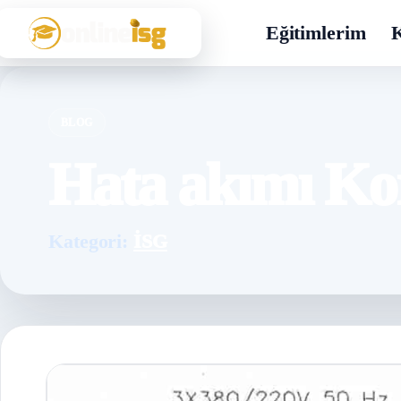
Eğitimlerim
K
BLOG
Hata akımı K
Kategori:
İSG