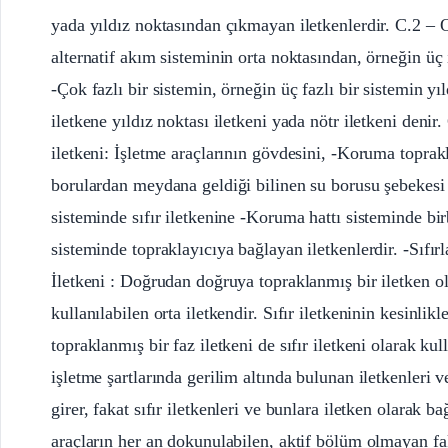
yada yıldız noktasından çıkmayan iletkenlerdir. C.2 – O
alternatif akım sisteminin orta noktasından, örneğin üç i
-Çok fazlı bir sistemin, örneğin üç fazlı bir sistemin y
iletkene yıldız noktası iletkeni yada nötr iletkeni den
iletkeni: İşletme araçlarının gövdesini, -Koruma topr
borulardan meydana geldiği bilinen su borusu şebek
sisteminde sıfır iletkenine -Koruma hattı sisteminde bi
sisteminde topraklayıcıya bağlayan iletkenlerdir. -Sıfırl
İletkeni : Doğrudan doğruya topraklanmış bir iletken ol
kullanılabilen orta iletkendir. Sıfır iletkeninin kesinli
topraklanmış bir faz iletkeni de sıfır iletkeni olarak ku
işletme şartlarında gerilim altında bulunan iletkenleri v
girer, fakat sıfır iletkenleri ve bunlara iletken olarak 
araçların her an dokunulabilen, aktif bölüm olmayan fak