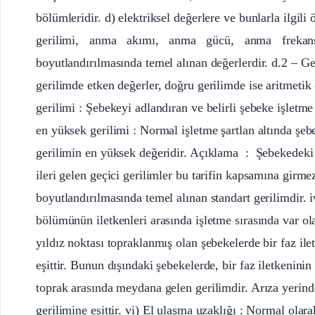
bölümleridir. d) elektriksel değerlere ve bunlarla ilgili
gerilimi, anma akımı, anma gücü, anma frekansı 
boyutlandırılmasında temel alınan değerlerdir. d.2 – Ger
gerilimde etken değerler, doğru gerilimde ise aritmeti
gerilimi : Şebekeyi adlandıran ve belirli şebeke işletme 
en yüksek gerilimi : Normal işletme şartlan altında şeb
gerilimin en yüksek değeridir. Açıklama : Şebekedeki
ileri gelen geçici gerilimler bu tarifin kapsamına girmez.
boyutlandırılmasında temel alınan standart gerilimdir. i
bölümünün iletkenleri arasında işletme sırasında var ol
yıldız noktası topraklanmış olan şebekelerde bir faz ile
eşittir. Bunun dışındaki şebekelerde, bir faz iletkenini
toprak arasında meydana gelen gerilimdir. Arıza yerinde 
gerilimine eşittir. vi) El ulaşma uzaklığı : Normal olara