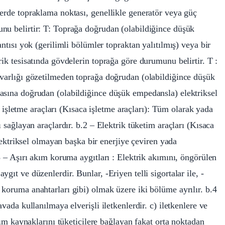
lerde topraklama noktası, genellikle generatör veya güç
nu belirtir: T: Toprağa doğrudan (olabildiğince düşük
antısı yok (gerilimli bölümler topraktan yalıtılmış) veya bir
rik tesisatında gövdelerin toprağa göre durumunu belirtir. T :
 varlığı gözetilmeden toprağa doğrudan (olabildiğince düşük
asına doğrudan (olabildiğince düşük empedansla) elektriksel
ik işletme araçları (Kısaca işletme araçları): Tüm olarak yada
ı sağlayan araçlardır. b.2 – Elektrik tüketim araçları (Kısaca
elektriksel olmayan başka bir enerjiye çeviren yada
3 – Aşırı akım koruma aygıtları : Elektrik akımını, öngörülen
gıt ve düzenlerdir. Bunlar, -Eriyen telli sigortalar ile, -
koruma anahtarları gibi) olmak üzere iki bölüme ayrılır. b.4
vada kullanılmaya elverişli iletkenlerdir. c) iletkenlere ve
Akım kaynaklarını tüketicilere bağlayan fakat orta noktadan