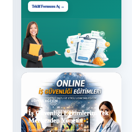
Teklif Formunu Aç →
DIJITAL EĞITIM
İş Güvenliği Eğitimlerini Tek
Merkezden Yönetin
Kurulum, içerik, raporlama ve sertifikasyon aynı