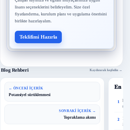
lisans seçeneklerini belirleyelim. Size özel
fiyatlandırma, kurulum planı ve uygulama önerisini
birlikte hazırlayalım.
Teklifimi Hazırla
Blog Rehberi
Kaydırarak keşfedin →
En Ço
← ÖNCEKI İÇERIK
Potansiyel sürüklenmesi
Risk
1
8 Eyl
SONRAKI İÇERIK →
Topraklama akımı
150 
2
27 T