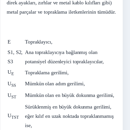
direk ayakları, zırhlar ve metal kablo kılıfları gibi)
metal parçalar ve topraklama iletkenlerinin tümüdür.
E
Topraklayıcı,
S1, S2,
Ana topraklayıcıya bağlanmış olan
S3
potansiyel düzenleyici topraklayıcılar,
U
Topraklama gerilimi,
E
U
Mümkün
olan adım gerilimi,
SS
U
Mümkün
olan en büyük dokunma gerilimi,
ST
Sürüklenmiş en büyük dokunma gerilimi,
U
eğer kılıf en uzak noktada topraklanmamış
TST
ise,