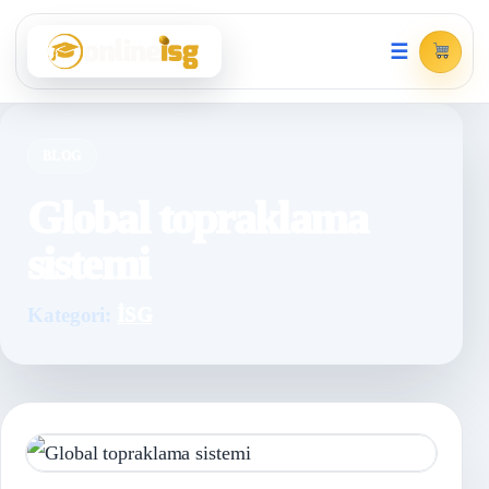
☰
BLOG
Global topraklama
sistemi
Kategori:
İSG