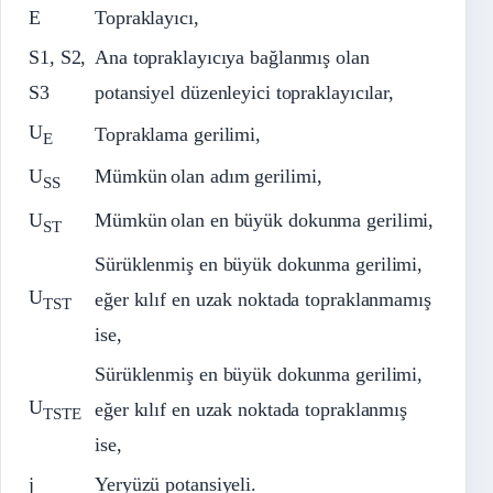
E
Topraklayıcı,
S1, S2,
Ana topraklayıcıya bağlanmış olan
S3
potansiyel düzenleyici topraklayıcılar,
U
Topraklama gerilimi,
E
U
Mümkün
olan adım gerilimi,
SS
U
Mümkün
olan en büyük dokunma gerilimi,
ST
Sürüklenmiş en büyük dokunma gerilimi,
U
eğer kılıf en uzak noktada topraklanmamış
TST
ise,
Sürüklenmiş en büyük dokunma gerilimi,
U
eğer kılıf en uzak noktada topraklanmış
TSTE
ise,
j
Yeryüzü potansiyeli.