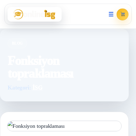
☰
BLOG
Fonksiyon
topraklaması
Kategori:
İSG