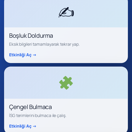
✍️
Boşluk Doldurma
Eksik bilgileri tamamlayarak tekrar yap.
Etkinliği Aç →
Çengel Bulmaca
İSG terimlerini bulmaca ile çalış.
Etkinliği Aç →