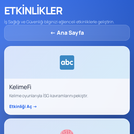
ETKİNLİKLER
İş Sağlığı ve Güvenliği bilginizi eğlenceli etkinliklerle geliştirin.
← Ana Sayfa
KelimeFi
Kelime oyunlarıyla İSG kavramlarını pekiştir.
Etkinliği Aç →