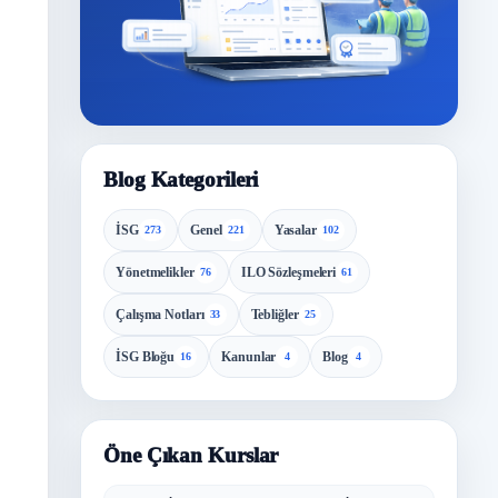
Blog Kategorileri
İSG
Genel
Yasalar
273
221
102
Yönetmelikler
ILO Sözleşmeleri
76
61
Çalışma Notları
Tebliğler
33
25
İSG Bloğu
Kanunlar
Blog
16
4
4
Öne Çıkan Kurslar