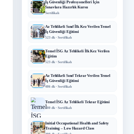
İş Güvenliği Profesyonelleri İçin
Sınavlara Hazırlık Kursu
Sertifikalı
Az Tehlikeli Sınıf İlk Kez Verilen Temel
İş Güvenliği Eğitimi
523 dk · Sertifikalı
Temel İSG Az Tehlikeli İlk Kez Verilen
Eğitim
523 dk · Sertifikalı
Az Tehlikeli Sınıf Tekrar Verilen Temel
İş Güvenliği Eğitimi
486 dk · Sertifikalı
Temel İSG Az Tehlikeli Tekrar Eğitimi
480 dk · Sertifikalı
Initial Occupational Health and Safety
Training – Low Hazard Class
490 dk · Sertifikalı