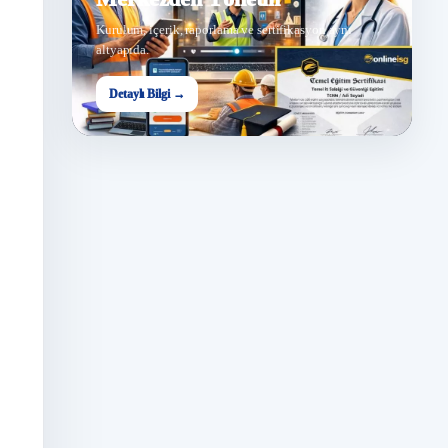
Kurulum, içerik, raporlama ve sertifikasyon aynı
altyapıda.
Detaylı Bilgi →