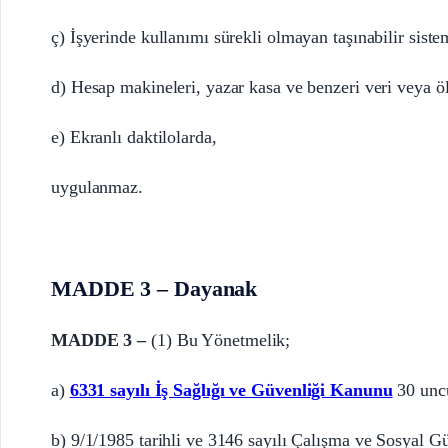
ç) İşyerinde kullanımı sürekli olmayan taşınabilir siste
d) Hesap makineleri, yazar kasa ve benzeri veri veya ö
e) Ekranlı daktilolarda,
uygulanmaz.
MADDE 3 – Dayanak
MADDE 3 –
(1) Bu Yönetmelik;
a)
6331 sayılı İş Sağlığı ve Güvenliği Kanunu
30 uncu
b) 9/1/1985 tarihli ve 3146 sayılı Çalışma ve Sosyal G