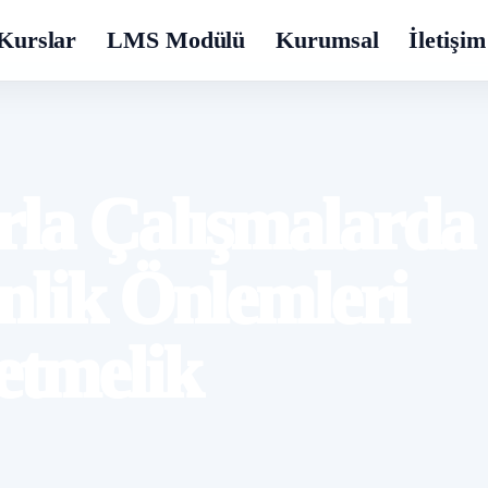
Kurslar
LMS Modülü
Kurumsal
İletişim
rla Çalışmalarda
nlik Önlemleri
etmelik