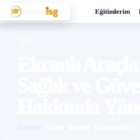
Eğitimlerim
BLOG
Ekranlı Araçla
Sağlık ve Güve
Hakkında Yön
Kategori:
Genel
,
Yasalar
,
Yönetmelikler