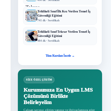
Tehlikeli Sınıf İlk Kez Verilen Temel İş
Güvenliği Eğitimi
741 dk · Sertifikalı
Tehlikeli Sınıf Tekrar Verilen Temel İş
Güvenliği Eğitimi
484 dk · Sertifikalı
Tüm Kursları İncele →
SIZE ÖZEL ÇÖZÜM
Kurumunuza En Uygun LMS
Çözümünü Birlikte
Belirleyelim
Çalışan sayınız, eğitim yapınız ve ihtiyaçlarınıza göre