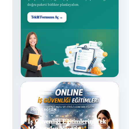
doğru paketi birlikte planlayalım.
Teklif Formunu Aç →
DIJITAL EĞITIM
İş Güvenliği Eğitimlerini Tek
Merkezden Yönetin