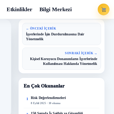
Etkinlikler
Bilgi Merkezi
← ÖNCEKI İÇERIK
İşyerlerinde İşin Durdurulmasına Dair
Yönetmelik
SONRAKI İÇERIK →
Kişisel Koruyucu Donanımların İşyerlerinde
Kullanılması Hakkında Yönetmelik
En Çok Okunanlar
Risk Değerlendirmeleri
1
8 Eylül 2025 · 10 okuma
150 Soruda İş Sağlığı ve Güvenliği