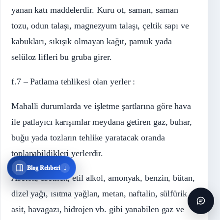
yanan katı maddelerdir. Kuru ot, saman, saman
tozu, odun talaşı, magnezyum talaşı, çeltik sapı ve
kabukları, sıkışık olmayan kağıt, pamuk yada
selüloz lifleri bu gruba girer.
f.7 – Patlama tehlikesi olan yerler :
Mahalli durumlarda ve işletme şartlarına göre hava
ile patlayıcı karışımlar meydana getiren gaz, buhar,
buğu yada tozların tehlike yaratacak oranda
toplanabildikleri yerlerdir.
↓
Blog Rehberi
Aseton, asetilen, etil alkol, amonyak, benzin, bütan,
dizel yağı, ısıtma yağlan, metan, naftalin, sülfürik
asit, havagazı, hidrojen vb. gibi yanabilen gaz ve