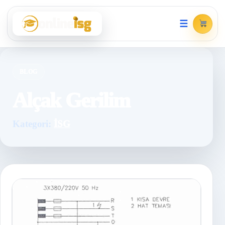
☰
BLOG
Alçak Gerilim
Kategori:
İSG