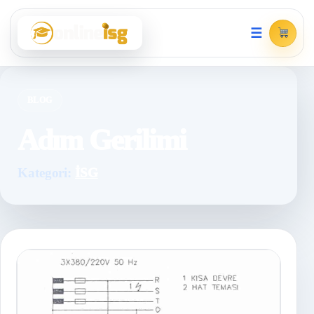
☰
BLOG
Adım Gerilimi
Kategori:
İSG