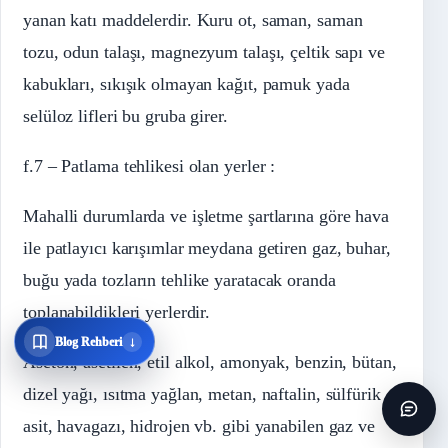
yanan katı maddelerdir. Kuru ot, saman, saman
tozu, odun talaşı, magnezyum talaşı, çeltik sapı ve
kabukları, sıkışık olmayan kağıt, pamuk yada
selüloz lifleri bu gruba girer.
f.7 – Patlama tehlikesi olan yerler :
Mahalli durumlarda ve işletme şartlarına göre hava
ile patlayıcı karışımlar meydana getiren gaz, buhar,
buğu yada tozların tehlike yaratacak oranda
toplanabildikleri yerlerdir.
↓
Blog Rehberi
Aseton, asetilen, etil alkol, amonyak, benzin, bütan,
dizel yağı, ısıtma yağlan, metan, naftalin, sülfürik
asit, havagazı, hidrojen vb. gibi yanabilen gaz ve