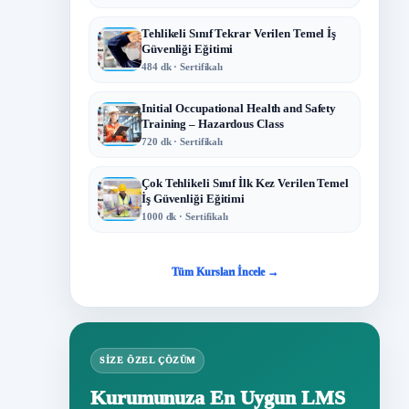
Tehlikeli Sınıf Tekrar Verilen Temel İş
Güvenliği Eğitimi
484 dk · Sertifikalı
Initial Occupational Health and Safety
Training – Hazardous Class
720 dk · Sertifikalı
Çok Tehlikeli Sınıf İlk Kez Verilen Temel
İş Güvenliği Eğitimi
1000 dk · Sertifikalı
Tüm Kursları İncele →
SIZE ÖZEL ÇÖZÜM
Kurumunuza En Uygun LMS