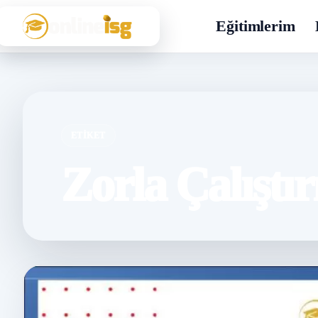
Eğitimlerim
ETIKET
Zorla Çalıştı