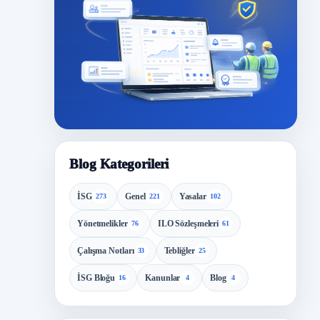
Blog Kategorileri
İSG
Genel
Yasalar
273
221
102
Yönetmelikler
ILO Sözleşmeleri
76
61
Çalışma Notları
Tebliğler
33
25
İSG Bloğu
Kanunlar
Blog
16
4
4