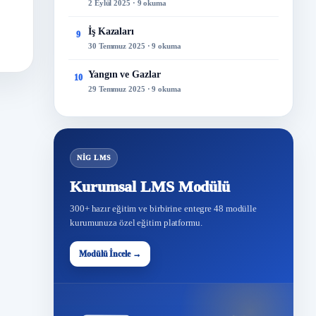
2 Eylül 2025 · 9 okuma
İş Kazaları
9
30 Temmuz 2025 · 9 okuma
Yangın ve Gazlar
10
29 Temmuz 2025 · 9 okuma
NİG LMS
Kurumsal LMS Modülü
300+ hazır eğitim ve birbirine entegre 48 modülle
kurumunuza özel eğitim platformu.
Modülü İncele →