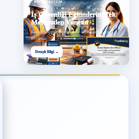
DIJITAL EĞITIM
İş Güvenliği Eğitimlerini Tek
Merkezden Yönetin
Kurulum, içerik, raporlama ve sertifikasyon aynı
altyapıda.
Detaylı Bilgi →