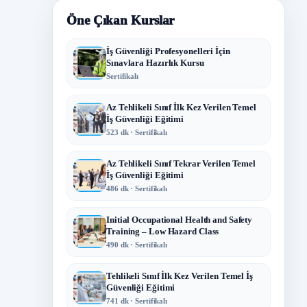
Öne Çıkan Kurslar
İş Güvenliği Profesyonelleri İçin
Sınavlara Hazırlık Kursu
Sertifikalı
Az Tehlikeli Sınıf İlk Kez Verilen Temel
İş Güvenliği Eğitimi
523 dk · Sertifikalı
Az Tehlikeli Sınıf Tekrar Verilen Temel
İş Güvenliği Eğitimi
486 dk · Sertifikalı
Initial Occupational Health and Safety
Training – Low Hazard Class
490 dk · Sertifikalı
Tehlikeli Sınıf İlk Kez Verilen Temel İş
Güvenliği Eğitimi
741 dk · Sertifikalı