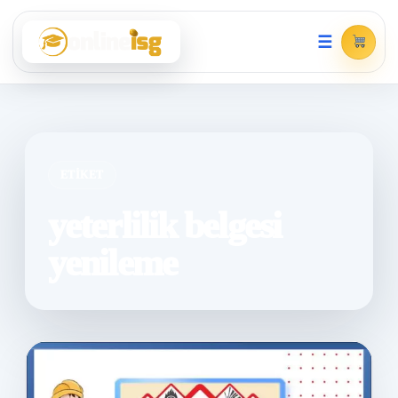
☰
ETIKET
yeterlilik belgesi
yenileme