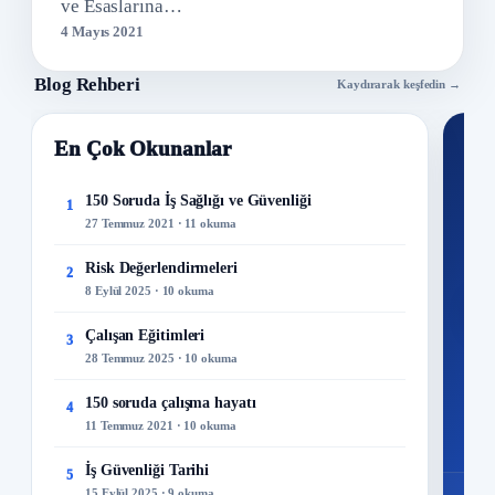
ve Esaslarına…
4 Mayıs 2021
Blog Rehberi
Kaydırarak keşfedin →
En Çok Okunanlar
Nİ
Ku
150 Soruda İş Sağlığı ve Güvenliği
1
27 Temmuz 2021 · 11 okuma
300+
kuru
Risk Değerlendirmeleri
2
8 Eylül 2025 · 10 okuma
M
Çalışan Eğitimleri
3
28 Temmuz 2025 · 10 okuma
150 soruda çalışma hayatı
4
11 Temmuz 2021 · 10 okuma
İş Güvenliği Tarihi
5
15 Eylül 2025 · 9 okuma