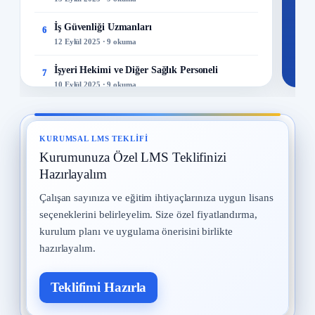
İş Güvenliği Uzmanları
6
12 Eylül 2025 · 9 okuma
İşyeri Hekimi ve Diğer Sağlık Personeli
7
10 Eylül 2025 · 9 okuma
Yangın ve Gazlar
8
29 Temmuz 2025 · 9 okuma
KURUMSAL LMS TEKLIFI
Kurumunuza Özel LMS Teklifinizi
Meslek Hastalıkları
9
28 Temmuz 2025 · 9 okuma
Hazırlayalım
Çalışan sayınıza ve eğitim ihtiyaçlarınıza uygun lisans
Kadın Çalışanların Çalıştırılması
10
seçeneklerini belirleyelim. Size özel fiyatlandırma,
2 Eylül 2025 · 8 okuma
kurulum planı ve uygulama önerisini birlikte
hazırlayalım.
Teklifimi Hazırla