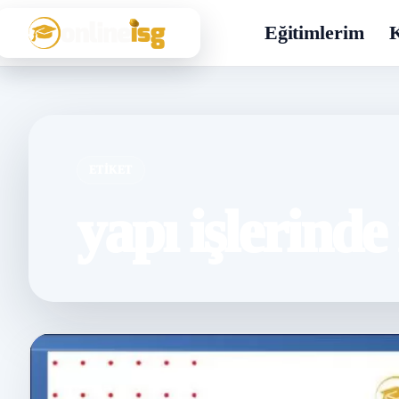
Eğitimlerim
K
ETIKET
yapı işlerind