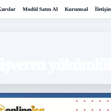
urslar
Modül Satın Al
Kurumsal
İletişi
e işveren yükümlül