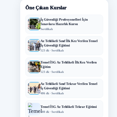
Öne Çıkan Kurslar
İş Güvenliği Profesyonelleri İçin
Sınavlara Hazırlık Kursu
Sertifikalı
Az Tehlikeli Sınıf İlk Kez Verilen Temel
İş Güvenliği Eğitimi
523 dk · Sertifikalı
Temel İSG Az Tehlikeli İlk Kez Verilen
Eğitim
523 dk · Sertifikalı
Az Tehlikeli Sınıf Tekrar Verilen Temel
İş Güvenliği Eğitimi
486 dk · Sertifikalı
Temel İSG Az Tehlikeli Tekrar Eğitimi
480 dk · Sertifikalı