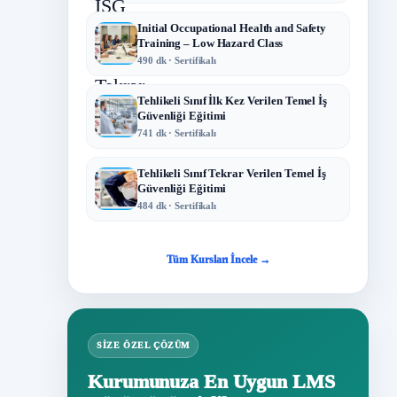
Initial Occupational Health and Safety
Training – Low Hazard Class
490 dk · Sertifikalı
Tehlikeli Sınıf İlk Kez Verilen Temel İş
Güvenliği Eğitimi
741 dk · Sertifikalı
Tehlikeli Sınıf Tekrar Verilen Temel İş
Güvenliği Eğitimi
484 dk · Sertifikalı
Tüm Kursları İncele →
SIZE ÖZEL ÇÖZÜM
Kurumunuza En Uygun LMS