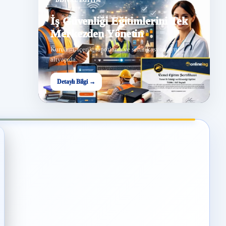
DIJITAL EĞITIM
İş Güvenliği Eğitimlerini Tek
Merkezden Yönetin
Kurulum, içerik, raporlama ve sertifikasyon aynı
altyapıda.
Detaylı Bilgi →