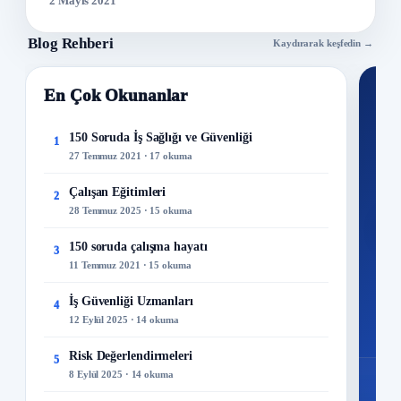
2 Mayıs 2021
Blog Rehberi
Kaydırarak keşfedin →
En Çok Okunanlar
Nİ
Ku
150 Soruda İş Sağlığı ve Güvenliği
1
27 Temmuz 2021 · 17 okuma
300+
kuru
Çalışan Eğitimleri
2
28 Temmuz 2025 · 15 okuma
M
150 soruda çalışma hayatı
3
11 Temmuz 2021 · 15 okuma
İş Güvenliği Uzmanları
4
12 Eylül 2025 · 14 okuma
Risk Değerlendirmeleri
5
8 Eylül 2025 · 14 okuma