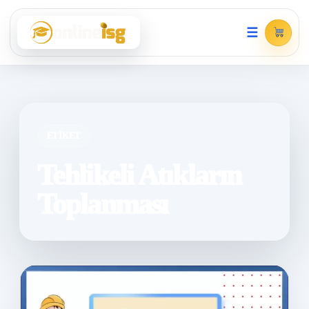
☰
ETIKET
Tehlikeli Atıkların
Toplanması