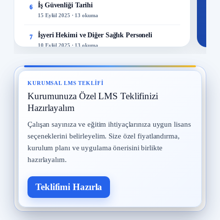
İş Güvenliği Tarihi
6
15 Eylül 2025 · 13 okuma
İşyeri Hekimi ve Diğer Sağlık Personeli
7
10 Eylül 2025 · 13 okuma
Kadın Çalışanların Çalıştırılması
8
2 Eylül 2025 · 13 okuma
KURUMSAL LMS TEKLIFI
Kurumunuza Özel LMS Teklifinizi
İş Kazaları
9
30 Temmuz 2025 · 13 okuma
Hazırlayalım
Çalışan sayınıza ve eğitim ihtiyaçlarınıza uygun lisans
Yangın ve Gazlar
10
seçeneklerini belirleyelim. Size özel fiyatlandırma,
29 Temmuz 2025 · 13 okuma
kurulum planı ve uygulama önerisini birlikte
hazırlayalım.
Teklifimi Hazırla