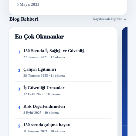
5 Mayıs 2023
Blog Rehberi
Kaydırarak keşfedin →
En Çok Okunanlar
Nİ
Ku
150 Soruda İş Sağlığı ve Güvenliği
1
27 Temmuz 2021 · 12 okuma
300+
kuru
Çalışan Eğitimleri
2
28 Temmuz 2025 · 11 okuma
M
İş Güvenliği Uzmanları
3
12 Eylül 2025 · 10 okuma
Risk Değerlendirmeleri
4
8 Eylül 2025 · 10 okuma
150 soruda çalışma hayatı
5
11 Temmuz 2021 · 10 okuma