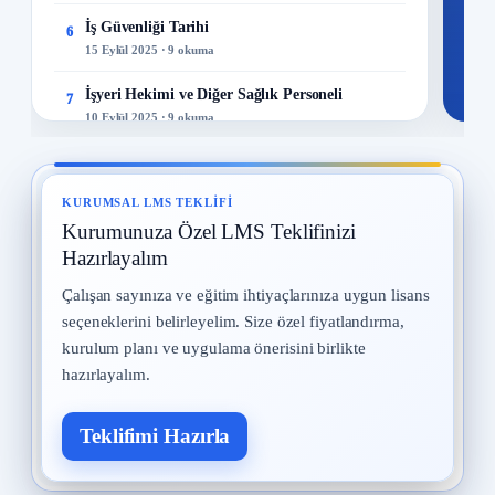
İş Güvenliği Tarihi
6
15 Eylül 2025 · 9 okuma
İşyeri Hekimi ve Diğer Sağlık Personeli
7
10 Eylül 2025 · 9 okuma
Kadın Çalışanların Çalıştırılması
8
2 Eylül 2025 · 9 okuma
KURUMSAL LMS TEKLIFI
Kurumunuza Özel LMS Teklifinizi
İş Kazaları
9
30 Temmuz 2025 · 9 okuma
Hazırlayalım
Çalışan sayınıza ve eğitim ihtiyaçlarınıza uygun lisans
Yangın ve Gazlar
10
seçeneklerini belirleyelim. Size özel fiyatlandırma,
29 Temmuz 2025 · 9 okuma
kurulum planı ve uygulama önerisini birlikte
hazırlayalım.
Teklifimi Hazırla