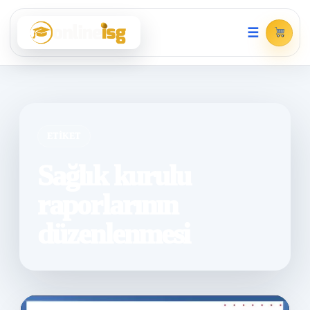
☰
ETIKET
Sağlık kurulu
raporlarının
düzenlenmesi