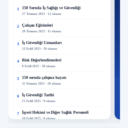
Ku
150 Soruda İş Sağlığı ve Güvenliği
1
27 Temmuz 2021 · 12 okuma
300+
kuru
Çalışan Eğitimleri
2
28 Temmuz 2025 · 11 okuma
M
İş Güvenliği Uzmanları
3
12 Eylül 2025 · 10 okuma
Risk Değerlendirmeleri
4
8 Eylül 2025 · 10 okuma
150 soruda çalışma hayatı
5
11 Temmuz 2021 · 10 okuma
İş Güvenliği Tarihi
6
15 Eylül 2025 · 9 okuma
İşyeri Hekimi ve Diğer Sağlık Personeli
7
10 Eylül 2025 · 9 okuma