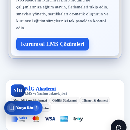
NİG Akademi Kurumsal LMS Modülü ile
çalışanlarınıza eğitim atayın, ilerlemeleri takip edin,
sınavları yönetin, sertifikaları otomatik oluşturun ve
kurumsal eğitim süreçlerinizi tek panelden kontrol
edin.
Kurumsal LMS Çözümleri
NİG Akademi
NİG
LMS ve Yazılım Teknolojileri
Mesafeli Satış Sözleşmesi
Gizlilik Sözleşmesi
Hizmet Sözleşmesi
↓
Yazıya Dön
KVKK Aydınlatma Metni