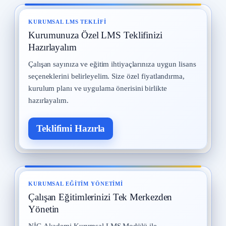
Kadın Çalışanların Çalıştırılması
8
2 Eylül 2025 · 9 okuma
KURUMSAL LMS TEKLIFI
Kurumunuza Özel LMS Teklifinizi
İş Kazaları
9
30 Temmuz 2025 · 9 okuma
Hazırlayalım
Çalışan sayınıza ve eğitim ihtiyaçlarınıza uygun lisans
Yangın ve Gazlar
10
seçeneklerini belirleyelim. Size özel fiyatlandırma,
29 Temmuz 2025 · 9 okuma
kurulum planı ve uygulama önerisini birlikte
hazırlayalım.
Teklifimi Hazırla
KURUMSAL EĞITIM YÖNETIMI
Çalışan Eğitimlerinizi Tek Merkezden
Yönetin