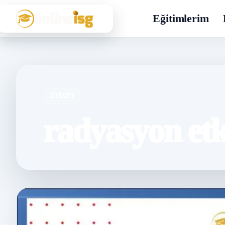
Eğitimlerim
ETIKET
radyasyon etk