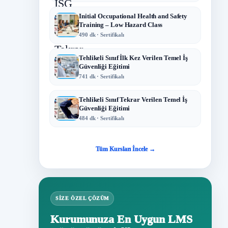
Initial Occupational Health and Safety
Training – Low Hazard Class
490 dk · Sertifikalı
Tehlikeli Sınıf İlk Kez Verilen Temel İş
Güvenliği Eğitimi
741 dk · Sertifikalı
Tehlikeli Sınıf Tekrar Verilen Temel İş
Güvenliği Eğitimi
484 dk · Sertifikalı
Tüm Kursları İncele →
SIZE ÖZEL ÇÖZÜM
Kurumunuza En Uygun LMS