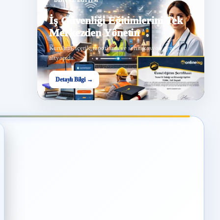
DIJITAL EĞITIM
İş Güvenliği Eğitimlerini Tek
Merkezden Yönetin
Kurulum, içerik, raporlama ve sertifikasyon aynı
altyapıda.
Detaylı Bilgi →