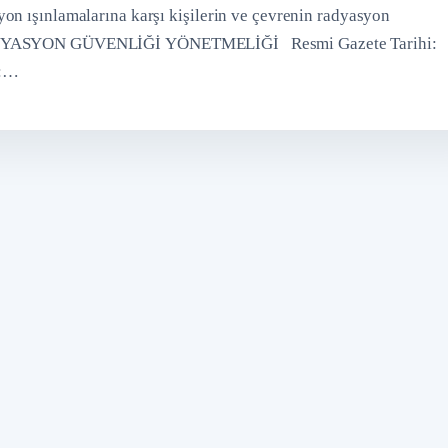
on ışınlamalarına karşı kişilerin ve çevrenin radyasyon
k RADYASYON GÜVENLİĞİ YÖNETMELİĞİ Resmi Gazete Tarihi:
n:…