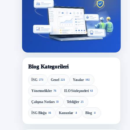
Blog Kategorileri
İSG
Genel
Yasalar
273
221
102
Yönetmelikler
ILO Sözleşmeleri
76
61
Çalışma Notları
Tebliğler
33
25
İSG Bloğu
Kanunlar
Blog
16
4
4