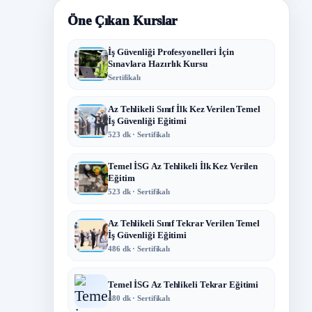
Öne Çıkan Kurslar
İş Güvenliği Profesyonelleri İçin
Sınavlara Hazırlık Kursu
Sertifikalı
Az Tehlikeli Sınıf İlk Kez Verilen Temel
İş Güvenliği Eğitimi
523 dk · Sertifikalı
Temel İSG Az Tehlikeli İlk Kez Verilen
Eğitim
523 dk · Sertifikalı
Az Tehlikeli Sınıf Tekrar Verilen Temel
İş Güvenliği Eğitimi
486 dk · Sertifikalı
Temel İSG Az Tehlikeli Tekrar Eğitimi
480 dk · Sertifikalı