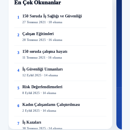
En Çok Okunanlar
Nİ
Ku
150 Soruda İş Sağlığı ve Güvenliği
1
27 Temmuz 2021 · 18 okuma
300+
kuru
Çalışan Eğitimleri
2
28 Temmuz 2025 · 16 okuma
M
150 soruda çalışma hayatı
3
11 Temmuz 2021 · 16 okuma
İş Güvenliği Uzmanları
4
12 Eylül 2025 · 14 okuma
Risk Değerlendirmeleri
5
8 Eylül 2025 · 14 okuma
Kadın Çalışanların Çalıştırılması
6
2 Eylül 2025 · 14 okuma
İş Kazaları
7
30 Temmuz 2025 · 14 okuma