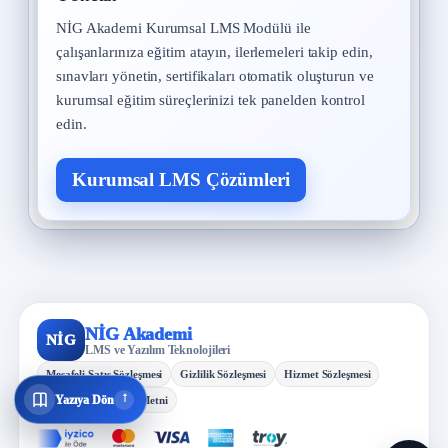
NİG Akademi Kurumsal LMS Modülü ile
çalışanlarınıza eğitim atayın, ilerlemeleri takip edin,
sınavları yönetin, sertifikaları otomatik oluşturun ve
kurumsal eğitim süreçlerinizi tek panelden kontrol
edin.
Kurumsal LMS Çözümleri
NİG Akademi
NİG
LMS ve Yazılım Teknolojileri
Mesafeli Satış Sözleşmesi
Gizlilik Sözleşmesi
Hizmet Sözleşmesi
↓
Yazıya Dön
KVKK Aydınlatma Metni