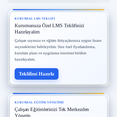
Yangın ve Gazlar
8
29 Temmuz 2025 · 14 okuma
KURUMSAL LMS TEKLIFI
Kurumunuza Özel LMS Teklifinizi
Meslek Hastalıkları
9
28 Temmuz 2025 · 14 okuma
Hazırlayalım
Çalışan sayınıza ve eğitim ihtiyaçlarınıza uygun lisans
İş Güvenliği Tarihi
10
seçeneklerini belirleyelim. Size özel fiyatlandırma,
15 Eylül 2025 · 13 okuma
kurulum planı ve uygulama önerisini birlikte
hazırlayalım.
Teklifimi Hazırla
KURUMSAL EĞITIM YÖNETIMI
Çalışan Eğitimlerinizi Tek Merkezden
Yönetin