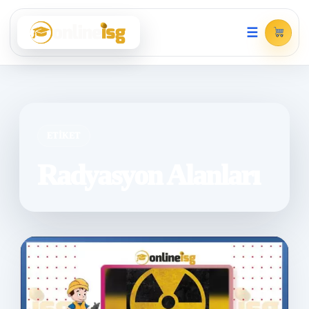
☰
ETIKET
Radyasyon Alanları