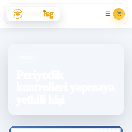
☰
ETIKET
Periyodik
kontrolleri yapmaya
yetkili kişi