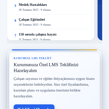
Meslek Hastalıkları
5
28 Temmuz 2025 · 9 okuma
Çalışan Eğitimleri
6
28 Temmuz 2025 · 9 okuma
150 soruda çalışma hayatı
7
11 Temmuz 2021 · 9 okuma
İş Güvenliği Tarihi
8
15 Eylül 2025 · 8 okuma
KURUMSAL LMS TEKLIFI
Kurumunuza Özel LMS Teklifinizi
İş Güvenliği Uzmanları
9
12 Eylül 2025 · 8 okuma
Hazırlayalım
Çalışan sayınıza ve eğitim ihtiyaçlarınıza uygun lisans
Kadın Çalışanların Çalıştırılması
10
seçeneklerini belirleyelim. Size özel fiyatlandırma,
2 Eylül 2025 · 8 okuma
kurulum planı ve uygulama önerisini birlikte
hazırlayalım.