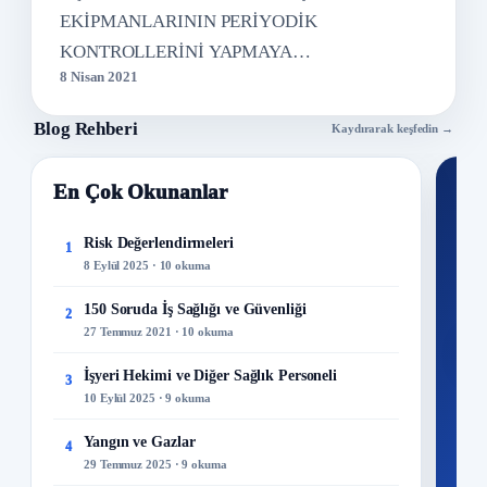
EKİPMANLARININ PERİYODİK
KONTROLLERİNİ YAPMAYA
8 Nisan 2021
YETKİLİ KİŞİLERİN KAYIT VE…
Blog Rehberi
Kaydırarak keşfedin →
En Çok Okunanlar
Nİ
Ku
Risk Değerlendirmeleri
1
8 Eylül 2025 · 10 okuma
300+
kuru
150 Soruda İş Sağlığı ve Güvenliği
2
27 Temmuz 2021 · 10 okuma
M
İşyeri Hekimi ve Diğer Sağlık Personeli
3
10 Eylül 2025 · 9 okuma
Yangın ve Gazlar
4
29 Temmuz 2025 · 9 okuma