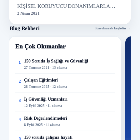
KİŞİSEL KORUYUCU DONANIMLARLA…
2 Nisan 2021
Blog Rehberi
Kaydırarak keşfedin →
En Çok Okunanlar
Nİ
Ku
150 Soruda İş Sağlığı ve Güvenliği
1
27 Temmuz 2021 · 13 okuma
300+
kuru
Çalışan Eğitimleri
2
28 Temmuz 2025 · 12 okuma
M
İş Güvenliği Uzmanları
3
12 Eylül 2025 · 11 okuma
Risk Değerlendirmeleri
4
8 Eylül 2025 · 11 okuma
150 soruda çalışma hayatı
5