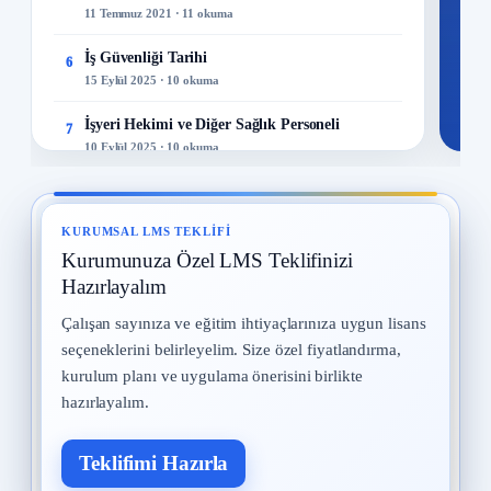
11 Temmuz 2021 · 11 okuma
İş Güvenliği Tarihi
6
15 Eylül 2025 · 10 okuma
İşyeri Hekimi ve Diğer Sağlık Personeli
7
10 Eylül 2025 · 10 okuma
Kadın Çalışanların Çalıştırılması
8
2 Eylül 2025 · 10 okuma
KURUMSAL LMS TEKLIFI
Kurumunuza Özel LMS Teklifinizi
İş Kazaları
9
30 Temmuz 2025 · 10 okuma
Hazırlayalım
Çalışan sayınıza ve eğitim ihtiyaçlarınıza uygun lisans
Yangın ve Gazlar
10
seçeneklerini belirleyelim. Size özel fiyatlandırma,
29 Temmuz 2025 · 10 okuma
kurulum planı ve uygulama önerisini birlikte
hazırlayalım.
Teklifimi Hazırla