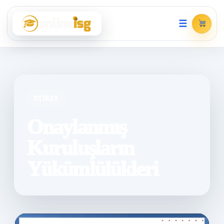
☰
ETIKET
Onaylanmış
Kuruluşların
Yükümlülükleri