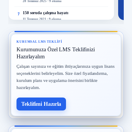
28 Temmuz 2025 · 9 okuma
150 soruda çalışma hayatı
7
11 Temmuz 2021 · 9 okuma
İş Güvenliği Tarihi
8
15 Eylül 2025 · 8 okuma
KURUMSAL LMS TEKLIFI
Kurumunuza Özel LMS Teklifinizi
İş Güvenliği Uzmanları
9
12 Eylül 2025 · 8 okuma
Hazırlayalım
Çalışan sayınıza ve eğitim ihtiyaçlarınıza uygun lisans
Kadın Çalışanların Çalıştırılması
10
seçeneklerini belirleyelim. Size özel fiyatlandırma,
2 Eylül 2025 · 8 okuma
kurulum planı ve uygulama önerisini birlikte
hazırlayalım.
Teklifimi Hazırla