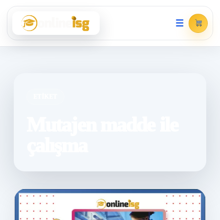
☰
ETIKET
Mutajen madde ile
çalışma