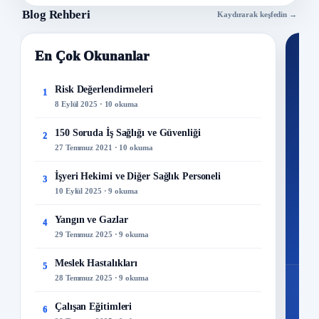
Blog Rehberi
Kaydırarak keşfedin →
En Çok Okunanlar
Nİ
Ku
Risk Değerlendirmeleri
1
8 Eylül 2025 · 10 okuma
300+
kuru
150 Soruda İş Sağlığı ve Güvenliği
2
27 Temmuz 2021 · 10 okuma
M
İşyeri Hekimi ve Diğer Sağlık Personeli
3
10 Eylül 2025 · 9 okuma
Yangın ve Gazlar
4
29 Temmuz 2025 · 9 okuma
Meslek Hastalıkları
5
28 Temmuz 2025 · 9 okuma
Çalışan Eğitimleri
6