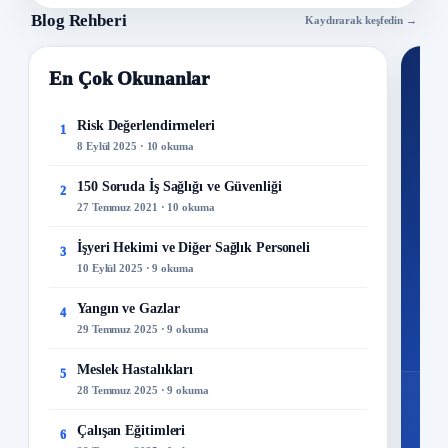
Blog Rehberi
Kaydırarak keşfedin →
En Çok Okunanlar
Nİ
Ku
Risk Değerlendirmeleri
1
8 Eylül 2025 · 10 okuma
300+
kuru
150 Soruda İş Sağlığı ve Güvenliği
2
27 Temmuz 2021 · 10 okuma
M
İşyeri Hekimi ve Diğer Sağlık Personeli
3
10 Eylül 2025 · 9 okuma
Yangın ve Gazlar
4
29 Temmuz 2025 · 9 okuma
Meslek Hastalıkları
5
28 Temmuz 2025 · 9 okuma
Çalışan Eğitimleri
6