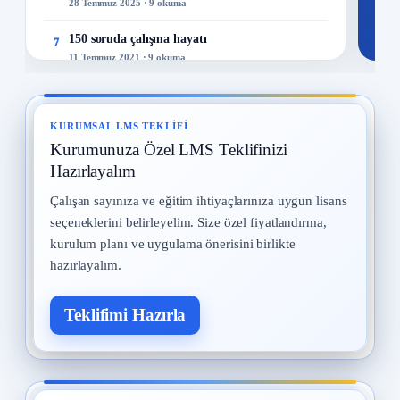
28 Temmuz 2025 · 9 okuma
150 soruda çalışma hayatı
7
11 Temmuz 2021 · 9 okuma
İş Güvenliği Tarihi
8
15 Eylül 2025 · 8 okuma
KURUMSAL LMS TEKLIFI
Kurumunuza Özel LMS Teklifinizi
İş Güvenliği Uzmanları
9
12 Eylül 2025 · 8 okuma
Hazırlayalım
Çalışan sayınıza ve eğitim ihtiyaçlarınıza uygun lisans
Kadın Çalışanların Çalıştırılması
10
seçeneklerini belirleyelim. Size özel fiyatlandırma,
2 Eylül 2025 · 8 okuma
kurulum planı ve uygulama önerisini birlikte
hazırlayalım.
Teklifimi Hazırla