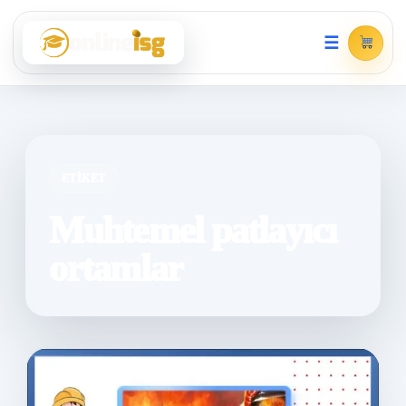
☰
ETIKET
Muhtemel patlayıcı
ortamlar