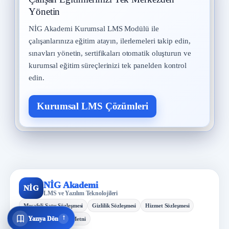
Yönetin
NİG Akademi Kurumsal LMS Modülü ile
çalışanlarınıza eğitim atayın, ilerlemeleri takip edin,
sınavları yönetin, sertifikaları otomatik oluşturun ve
kurumsal eğitim süreçlerinizi tek panelden kontrol
edin.
Kurumsal LMS Çözümleri
NİG Akademi
NİG
LMS ve Yazılım Teknolojileri
Mesafeli Satış Sözleşmesi
Gizlilik Sözleşmesi
Hizmet Sözleşmesi
↓
Yazıya Dön
KVKK Aydınlatma Metni