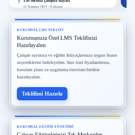
150 soruda çalışma hayatı
7
11 Temmuz 2021 · 9 okuma
İş Güvenliği Tarihi
8
15 Eylül 2025 · 8 okuma
KURUMSAL LMS TEKLIFI
Kurumunuza Özel LMS Teklifinizi
İş Güvenliği Uzmanları
9
12 Eylül 2025 · 8 okuma
Hazırlayalım
Çalışan sayınıza ve eğitim ihtiyaçlarınıza uygun lisans
Kadın Çalışanların Çalıştırılması
10
seçeneklerini belirleyelim. Size özel fiyatlandırma,
2 Eylül 2025 · 8 okuma
kurulum planı ve uygulama önerisini birlikte
hazırlayalım.
Teklifimi Hazırla
KURUMSAL EĞITIM YÖNETIMI
Çalışan Eğitimlerinizi Tek Merkezden