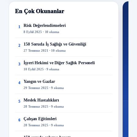
En Çok Okunanlar
Nİ
Ku
Risk Değerlendirmeleri
1
8 Eylül 2025 · 10 okuma
300+
kuru
150 Soruda İş Sağlığı ve Güvenliği
2
27 Temmuz 2021 · 10 okuma
M
İşyeri Hekimi ve Diğer Sağlık Personeli
3
10 Eylül 2025 · 9 okuma
Yangın ve Gazlar
4
29 Temmuz 2025 · 9 okuma
Meslek Hastalıkları
5
28 Temmuz 2025 · 9 okuma
Çalışan Eğitimleri
6
28 Temmuz 2025 · 9 okuma