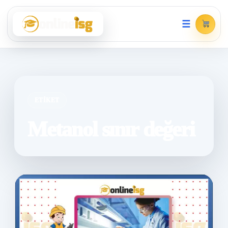
☰
ETIKET
Metanol sınır değeri