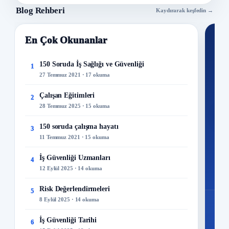
Blog Rehberi
Kaydırarak keşfedin →
En Çok Okunanlar
Nİ
Ku
150 Soruda İş Sağlığı ve Güvenliği
1
27 Temmuz 2021 · 17 okuma
300+
kuru
Çalışan Eğitimleri
2
28 Temmuz 2025 · 15 okuma
M
150 soruda çalışma hayatı
3
11 Temmuz 2021 · 15 okuma
İş Güvenliği Uzmanları
4
12 Eylül 2025 · 14 okuma
Risk Değerlendirmeleri
5
8 Eylül 2025 · 14 okuma
İş Güvenliği Tarihi
6