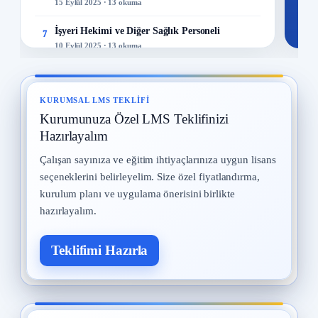
15 Eylül 2025 · 13 okuma
İşyeri Hekimi ve Diğer Sağlık Personeli
7
10 Eylül 2025 · 13 okuma
Kadın Çalışanların Çalıştırılması
8
2 Eylül 2025 · 13 okuma
KURUMSAL LMS TEKLIFI
Kurumunuza Özel LMS Teklifinizi
İş Kazaları
9
30 Temmuz 2025 · 13 okuma
Hazırlayalım
Çalışan sayınıza ve eğitim ihtiyaçlarınıza uygun lisans
Yangın ve Gazlar
10
seçeneklerini belirleyelim. Size özel fiyatlandırma,
29 Temmuz 2025 · 13 okuma
kurulum planı ve uygulama önerisini birlikte
hazırlayalım.
Teklifimi Hazırla