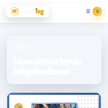
☰
ETIKET
laboratuvarlarda
belgelendirme