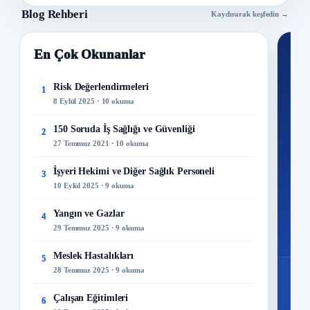
Blog Rehberi
Kaydırarak keşfedin →
En Çok Okunanlar
Nİ
Ku
Risk Değerlendirmeleri
1
8 Eylül 2025 · 10 okuma
300+
kuru
150 Soruda İş Sağlığı ve Güvenliği
2
27 Temmuz 2021 · 10 okuma
M
İşyeri Hekimi ve Diğer Sağlık Personeli
3
10 Eylül 2025 · 9 okuma
Yangın ve Gazlar
4
29 Temmuz 2025 · 9 okuma
Meslek Hastalıkları
5
28 Temmuz 2025 · 9 okuma
Çalışan Eğitimleri
6