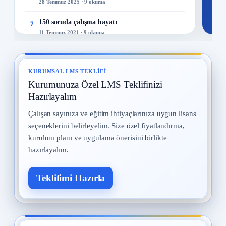
28 Temmuz 2025 · 9 okuma
150 soruda çalışma hayatı
7
11 Temmuz 2021 · 9 okuma
İş Güvenliği Tarihi
8
15 Eylül 2025 · 8 okuma
KURUMSAL LMS TEKLIFI
Kurumunuza Özel LMS Teklifinizi
İş Güvenliği Uzmanları
9
12 Eylül 2025 · 8 okuma
Hazırlayalım
Çalışan sayınıza ve eğitim ihtiyaçlarınıza uygun lisans
Kadın Çalışanların Çalıştırılması
10
seçeneklerini belirleyelim. Size özel fiyatlandırma,
2 Eylül 2025 · 8 okuma
kurulum planı ve uygulama önerisini birlikte
hazırlayalım.
Teklifimi Hazırla