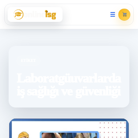
☰
ETIKET
Laboratgüuvarlarda
iş sağlığı ve güvenliği