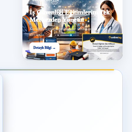
DIJITAL EĞITIM
İş Güvenliği Eğitimlerini Tek
Merkezden Yönetin
Kurulum, içerik, raporlama ve sertifikasyon aynı
altyapıda.
Detaylı Bilgi →