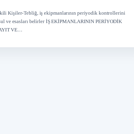
li Kişiler-Tebliğ, iş ekipmanlarının periyodik kontrollerini
in usul ve esasları belirler İŞ EKİPMANLARININ PERİYODİK
AYIT VE…