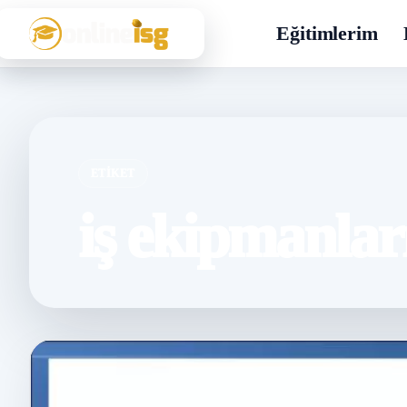
Eğitimlerim
ETIKET
iş ekipmanları