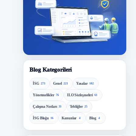
Blog Kategorileri
İSG
Genel
Yasalar
273
221
102
Yönetmelikler
ILO Sözleşmeleri
76
61
Çalışma Notları
Tebliğler
33
25
İSG Bloğu
Kanunlar
Blog
16
4
4