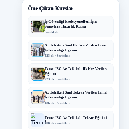
Öne Çıkan Kurslar
İş Güvenliği Profesyonelleri İçin
Sınavlara Hazırlık Kursu
Sertifikalı
Az Tehlikeli Sınıf İlk Kez Verilen Temel
İş Güvenliği Eğitimi
523 dk · Sertifikalı
Temel İSG Az Tehlikeli İlk Kez Verilen
Eğitim
523 dk · Sertifikalı
Az Tehlikeli Sınıf Tekrar Verilen Temel
İş Güvenliği Eğitimi
486 dk · Sertifikalı
Temel İSG Az Tehlikeli Tekrar Eğitimi
480 dk · Sertifikalı