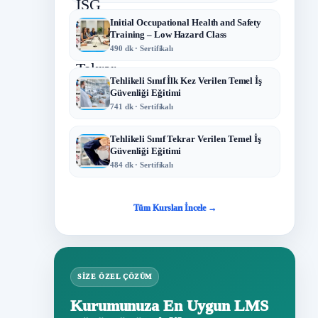
Initial Occupational Health and Safety
Training – Low Hazard Class
490 dk · Sertifikalı
Tehlikeli Sınıf İlk Kez Verilen Temel İş
Güvenliği Eğitimi
741 dk · Sertifikalı
Tehlikeli Sınıf Tekrar Verilen Temel İş
Güvenliği Eğitimi
484 dk · Sertifikalı
Tüm Kursları İncele →
SIZE ÖZEL ÇÖZÜM
Kurumunuza En Uygun LMS