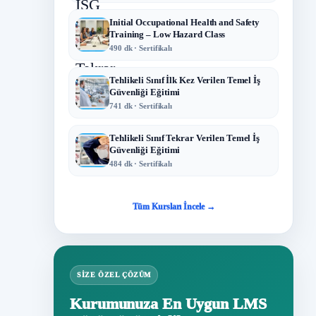
Initial Occupational Health and Safety
Training – Low Hazard Class
490 dk · Sertifikalı
Tehlikeli Sınıf İlk Kez Verilen Temel İş
Güvenliği Eğitimi
741 dk · Sertifikalı
Tehlikeli Sınıf Tekrar Verilen Temel İş
Güvenliği Eğitimi
484 dk · Sertifikalı
Tüm Kursları İncele →
SIZE ÖZEL ÇÖZÜM
Kurumunuza En Uygun LMS