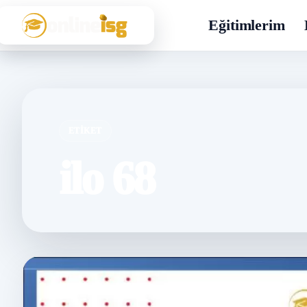
Eğitimlerim
ETIKET
ilo 68