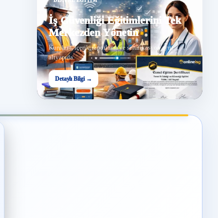
DIJITAL EĞITIM
İş Güvenliği Eğitimlerini Tek
Merkezden Yönetin
Kurulum, içerik, raporlama ve sertifikasyon aynı
altyapıda.
Detaylı Bilgi →