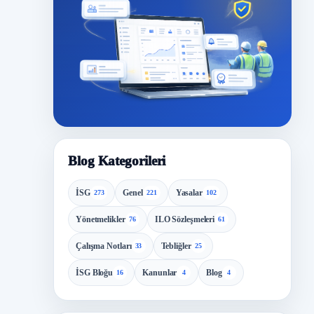
Blog Kategorileri
İSG
Genel
Yasalar
273
221
102
Yönetmelikler
ILO Sözleşmeleri
76
61
Çalışma Notları
Tebliğler
33
25
İSG Bloğu
Kanunlar
Blog
16
4
4