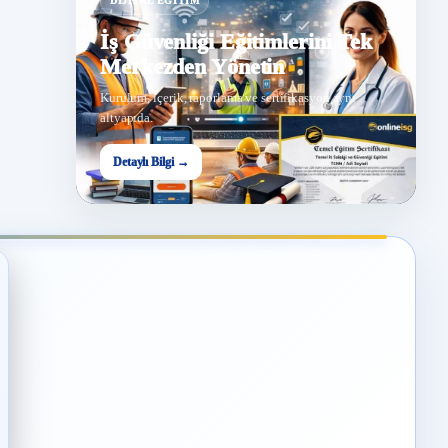
DIJITAL EĞITIM
İş Güvenliği Eğitimlerini Tek
Merkezden Yönetin
Kurulum, içerik, raporlama ve sertifikasyon aynı
altyapıda.
Detaylı Bilgi →