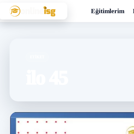
Eğitimlerim
ETIKET
ilo 45