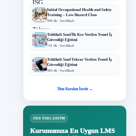
Initial Occupational Health and Safety
Training – Low Hazard Class
490 dk · Sertifikalı
Tehlikeli Sınıf İlk Kez Verilen Temel İş
Güvenliği Eğitimi
741 dk · Sertifikalı
Tehlikeli Sınıf Tekrar Verilen Temel İş
Güvenliği Eğitimi
484 dk · Sertifikalı
Tüm Kursları İncele →
SIZE ÖZEL ÇÖZÜM
Kurumunuza En Uygun LMS