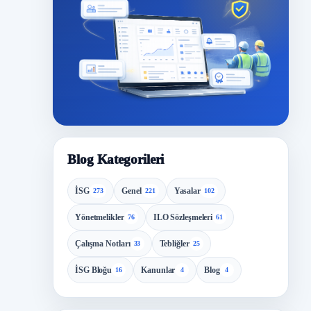
Blog Kategorileri
İSG
Genel
Yasalar
273
221
102
Yönetmelikler
ILO Sözleşmeleri
76
61
Çalışma Notları
Tebliğler
33
25
İSG Bloğu
Kanunlar
Blog
16
4
4