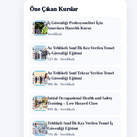
Öne Çıkan Kurslar
İş Güvenliği Profesyonelleri İçin
Sınavlara Hazırlık Kursu
Sertifikalı
Az Tehlikeli Sınıf İlk Kez Verilen Temel
İş Güvenliği Eğitimi
523 dk · Sertifikalı
Az Tehlikeli Sınıf Tekrar Verilen Temel
İş Güvenliği Eğitimi
486 dk · Sertifikalı
Initial Occupational Health and Safety
Training – Low Hazard Class
490 dk · Sertifikalı
Tehlikeli Sınıf İlk Kez Verilen Temel İş
Güvenliği Eğitimi
741 dk · Sertifikalı