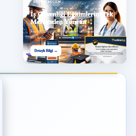
DIJITAL EĞITIM
İş Güvenliği Eğitimlerini Tek
Merkezden Yönetin
Kurulum, içerik, raporlama ve sertifikasyon aynı
altyapıda.
Detaylı Bilgi →