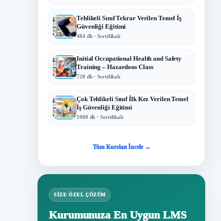
Tehlikeli Sınıf Tekrar Verilen Temel İş
Güvenliği Eğitimi
484 dk · Sertifikalı
Initial Occupational Health and Safety
Training – Hazardous Class
720 dk · Sertifikalı
Çok Tehlikeli Sınıf İlk Kez Verilen Temel
İş Güvenliği Eğitimi
1000 dk · Sertifikalı
Tüm Kursları İncele →
SIZE ÖZEL ÇÖZÜM
Kurumunuza En Uygun LMS