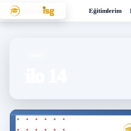
Eğitimlerim
ETIKET
ilo 14