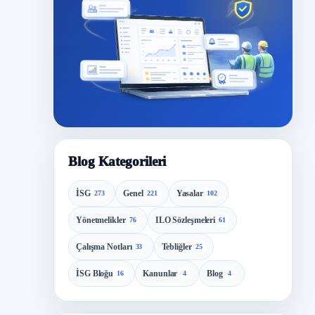
Blog Kategorileri
İSG
Genel
Yasalar
273
221
102
Yönetmelikler
ILO Sözleşmeleri
76
61
Çalışma Notları
Tebliğler
33
25
İSG Bloğu
Kanunlar
Blog
16
4
4