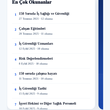
En Çok Okunanlar
Nİ
Ku
150 Soruda İş Sağlığı ve Güvenliği
1
27 Temmuz 2021 · 12 okuma
300+
kuru
Çalışan Eğitimleri
2
28 Temmuz 2025 · 11 okuma
M
İş Güvenliği Uzmanları
3
12 Eylül 2025 · 10 okuma
Risk Değerlendirmeleri
4
8 Eylül 2025 · 10 okuma
150 soruda çalışma hayatı
5
11 Temmuz 2021 · 10 okuma
İş Güvenliği Tarihi
6
15 Eylül 2025 · 9 okuma
İşyeri Hekimi ve Diğer Sağlık Personeli
7
10 Eylül 2025 · 9 okuma