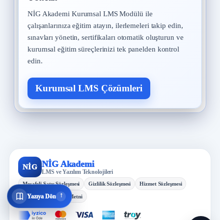
NİG Akademi Kurumsal LMS Modülü ile
çalışanlarınıza eğitim atayın, ilerlemeleri takip edin,
sınavları yönetin, sertifikaları otomatik oluşturun ve
kurumsal eğitim süreçlerinizi tek panelden kontrol
edin.
Kurumsal LMS Çözümleri
NİG Akademi
NİG
LMS ve Yazılım Teknolojileri
Mesafeli Satış Sözleşmesi
Gizlilik Sözleşmesi
Hizmet Sözleşmesi
↓
Yazıya Dön
KVKK Aydınlatma Metni