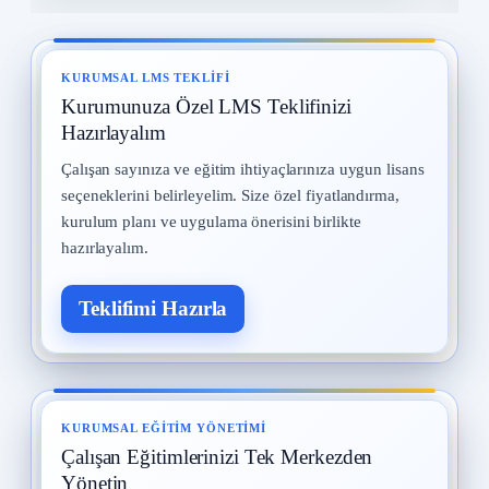
Kadın Çalışanların Çalıştırılması
8
2 Eylül 2025 · 9 okuma
KURUMSAL LMS TEKLIFI
Kurumunuza Özel LMS Teklifinizi
İş Kazaları
9
30 Temmuz 2025 · 9 okuma
Hazırlayalım
Çalışan sayınıza ve eğitim ihtiyaçlarınıza uygun lisans
Yangın ve Gazlar
10
seçeneklerini belirleyelim. Size özel fiyatlandırma,
29 Temmuz 2025 · 9 okuma
kurulum planı ve uygulama önerisini birlikte
hazırlayalım.
Teklifimi Hazırla
KURUMSAL EĞITIM YÖNETIMI
Çalışan Eğitimlerinizi Tek Merkezden
Yönetin