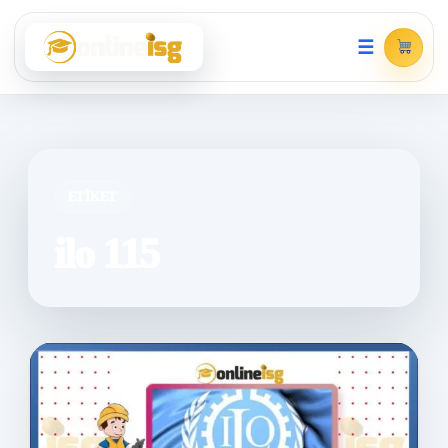
☰
ETIKET
ilo 115