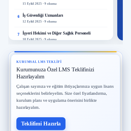
15 Eylül 2025 · 9 okuma
İş Güvenliği Uzmanları
6
12 Eylül 2025 · 9 okuma
İşyeri Hekimi ve Diğer Sağlık Personeli
7
10 Eylül 2025 · 9 okuma
Yangın ve Gazlar
8
29 Temmuz 2025 · 9 okuma
KURUMSAL LMS TEKLIFI
Kurumunuza Özel LMS Teklifinizi
Meslek Hastalıkları
9
28 Temmuz 2025 · 9 okuma
Hazırlayalım
Çalışan sayınıza ve eğitim ihtiyaçlarınıza uygun lisans
Kadın Çalışanların Çalıştırılması
10
seçeneklerini belirleyelim. Size özel fiyatlandırma,
2 Eylül 2025 · 8 okuma
kurulum planı ve uygulama önerisini birlikte
hazırlayalım.
Teklifimi Hazırla