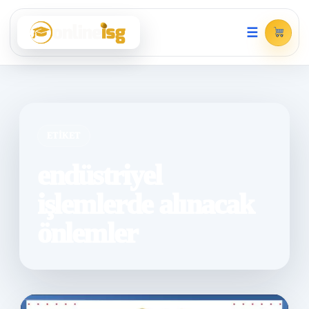
☰
ETIKET
endüstriyel
işlemlerde alınacak
önlemler