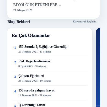
BİYOLOJİK ETKENLERE…
21 Mayıs 2021
Blog Rehberi
Kaydırarak keşfedin →
En Çok Okunanlar
Nİ
Ku
150 Soruda İş Sağlığı ve Güvenliği
1
27 Temmuz 2021 · 11 okuma
300+
kuru
Risk Değerlendirmeleri
2
8 Eylül 2025 · 10 okuma
M
Çalışan Eğitimleri
3
28 Temmuz 2025 · 10 okuma
150 soruda çalışma hayatı
4
11 Temmuz 2021 · 10 okuma
İş Güvenliği Tarihi
5