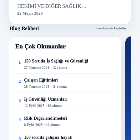
HEKİMİ VE DİĞER SAĞLIK…
22 Mayıs 2026
Blog Rehberi
Kaydırarak keşfedin →
En Çok Okunanlar
Nİ
Ku
150 Soruda İş Sağlığı ve Güvenliği
1
27 Temmuz 2021 · 12 okuma
300+
kuru
Çalışan Eğitimleri
2
28 Temmuz 2025 · 11 okuma
M
İş Güvenliği Uzmanları
3
12 Eylül 2025 · 10 okuma
Risk Değerlendirmeleri
4
8 Eylül 2025 · 10 okuma
150 soruda çalışma hayatı
5