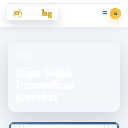
☰
ETIKET
Diğer Sağlık
Personelinin
görevleri