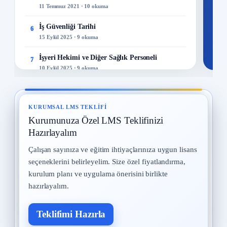
11 Temmuz 2021 · 10 okuma
İş Güvenliği Tarihi
6
15 Eylül 2025 · 9 okuma
İşyeri Hekimi ve Diğer Sağlık Personeli
7
10 Eylül 2025 · 9 okuma
Kadın Çalışanların Çalıştırılması
8
2 Eylül 2025 · 9 okuma
KURUMSAL LMS TEKLIFI
Kurumunuza Özel LMS Teklifinizi
İş Kazaları
9
30 Temmuz 2025 · 9 okuma
Hazırlayalım
Çalışan sayınıza ve eğitim ihtiyaçlarınıza uygun lisans
Yangın ve Gazlar
10
seçeneklerini belirleyelim. Size özel fiyatlandırma,
29 Temmuz 2025 · 9 okuma
kurulum planı ve uygulama önerisini birlikte
hazırlayalım.
Teklifimi Hazırla