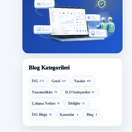
Blog Kategorileri
İSG
Genel
Yasalar
273
221
102
Yönetmelikler
ILO Sözleşmeleri
76
61
Çalışma Notları
Tebliğler
33
25
İSG Bloğu
Kanunlar
Blog
16
4
4