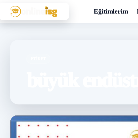
Eğitimlerim
ETIKET
büyük endüstr