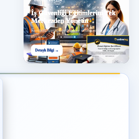
DIJITAL EĞITIM
İş Güvenliği Eğitimlerini Tek
Merkezden Yönetin
Kurulum, içerik, raporlama ve sertifikasyon aynı
altyapıda.
Detaylı Bilgi →