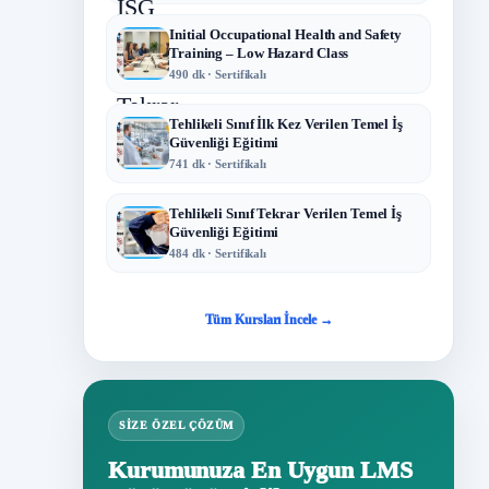
Initial Occupational Health and Safety
Training – Low Hazard Class
490 dk · Sertifikalı
Tehlikeli Sınıf İlk Kez Verilen Temel İş
Güvenliği Eğitimi
741 dk · Sertifikalı
Tehlikeli Sınıf Tekrar Verilen Temel İş
Güvenliği Eğitimi
484 dk · Sertifikalı
Tüm Kursları İncele →
SIZE ÖZEL ÇÖZÜM
Kurumunuza En Uygun LMS