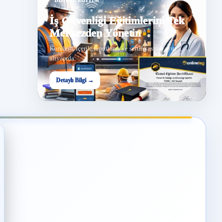
DIJITAL EĞITIM
İş Güvenliği Eğitimlerini Tek
Merkezden Yönetin
Kurulum, içerik, raporlama ve sertifikasyon aynı
altyapıda.
Detaylı Bilgi →