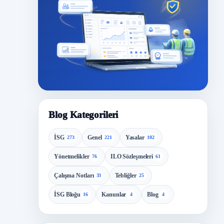
Blog Kategorileri
İSG
Genel
Yasalar
273
221
102
Yönetmelikler
ILO Sözleşmeleri
76
61
Çalışma Notları
Tebliğler
33
25
İSG Bloğu
Kanunlar
Blog
16
4
4