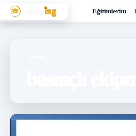
Eğitimlerim
ETIKET
basınçlı ekip