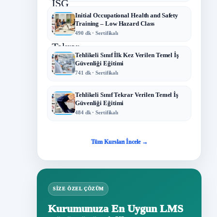
Initial Occupational Health and Safety
Training – Low Hazard Class
490 dk · Sertifikalı
Tehlikeli Sınıf İlk Kez Verilen Temel İş
Güvenliği Eğitimi
741 dk · Sertifikalı
Tehlikeli Sınıf Tekrar Verilen Temel İş
Güvenliği Eğitimi
484 dk · Sertifikalı
Tüm Kursları İncele →
SIZE ÖZEL ÇÖZÜM
Kurumunuza En Uygun LMS