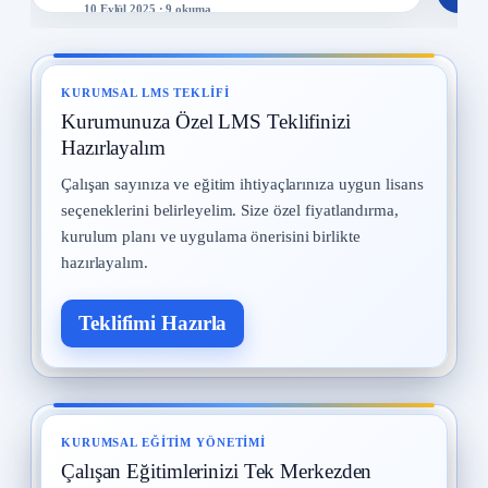
10 Eylül 2025 · 9 okuma
Kadın Çalışanların Çalıştırılması
8
2 Eylül 2025 · 9 okuma
KURUMSAL LMS TEKLIFI
Kurumunuza Özel LMS Teklifinizi
İş Kazaları
9
30 Temmuz 2025 · 9 okuma
Hazırlayalım
Çalışan sayınıza ve eğitim ihtiyaçlarınıza uygun lisans
Yangın ve Gazlar
10
seçeneklerini belirleyelim. Size özel fiyatlandırma,
29 Temmuz 2025 · 9 okuma
kurulum planı ve uygulama önerisini birlikte
hazırlayalım.
Teklifimi Hazırla
KURUMSAL EĞITIM YÖNETIMI
Çalışan Eğitimlerinizi Tek Merkezden