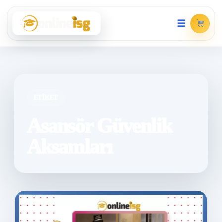
☰
ETIKET
Asansör Güvenlik
Aksamları