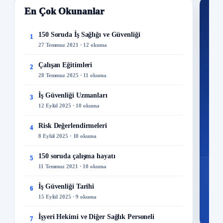
En Çok Okunanlar
Nİ
Ku
150 Soruda İş Sağlığı ve Güvenliği
1
27 Temmuz 2021 · 12 okuma
300+
kuru
Çalışan Eğitimleri
2
28 Temmuz 2025 · 11 okuma
M
İş Güvenliği Uzmanları
3
12 Eylül 2025 · 10 okuma
Risk Değerlendirmeleri
4
8 Eylül 2025 · 10 okuma
150 soruda çalışma hayatı
5
11 Temmuz 2021 · 10 okuma
İş Güvenliği Tarihi
6
15 Eylül 2025 · 9 okuma
İşyeri Hekimi ve Diğer Sağlık Personeli
7