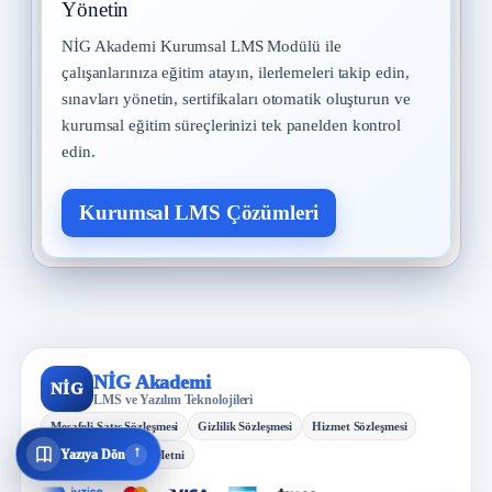
Yönetin
NİG Akademi Kurumsal LMS Modülü ile
çalışanlarınıza eğitim atayın, ilerlemeleri takip edin,
sınavları yönetin, sertifikaları otomatik oluşturun ve
kurumsal eğitim süreçlerinizi tek panelden kontrol
edin.
Kurumsal LMS Çözümleri
NİG Akademi
NİG
LMS ve Yazılım Teknolojileri
Mesafeli Satış Sözleşmesi
Gizlilik Sözleşmesi
Hizmet Sözleşmesi
↓
Yazıya Dön
KVKK Aydınlatma Metni