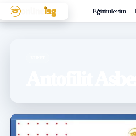
Eğitimlerim
ETIKET
Antofilit Asbe