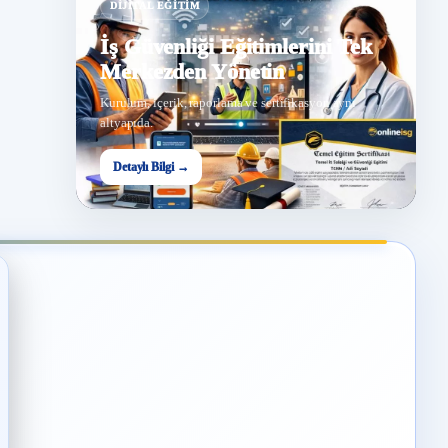
DIJITAL EĞITIM
İş Güvenliği Eğitimlerini Tek
Merkezden Yönetin
Kurulum, içerik, raporlama ve sertifikasyon aynı
altyapıda.
Detaylı Bilgi →