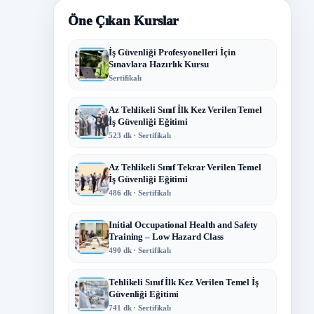
Öne Çıkan Kurslar
İş Güvenliği Profesyonelleri İçin
Sınavlara Hazırlık Kursu
Sertifikalı
Az Tehlikeli Sınıf İlk Kez Verilen Temel
İş Güvenliği Eğitimi
523 dk · Sertifikalı
Az Tehlikeli Sınıf Tekrar Verilen Temel
İş Güvenliği Eğitimi
486 dk · Sertifikalı
Initial Occupational Health and Safety
Training – Low Hazard Class
490 dk · Sertifikalı
Tehlikeli Sınıf İlk Kez Verilen Temel İş
Güvenliği Eğitimi
741 dk · Sertifikalı