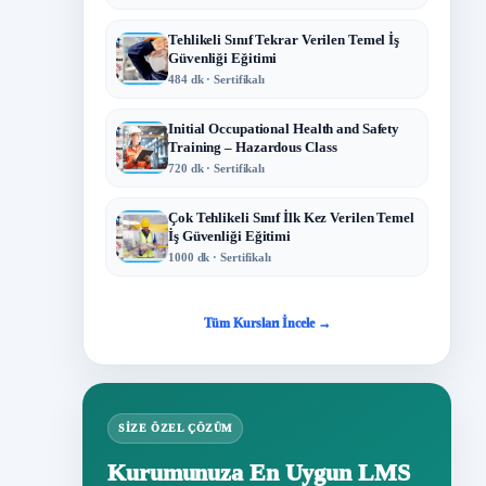
Tehlikeli Sınıf Tekrar Verilen Temel İş
Güvenliği Eğitimi
484 dk · Sertifikalı
Initial Occupational Health and Safety
Training – Hazardous Class
720 dk · Sertifikalı
Çok Tehlikeli Sınıf İlk Kez Verilen Temel
İş Güvenliği Eğitimi
1000 dk · Sertifikalı
Tüm Kursları İncele →
SIZE ÖZEL ÇÖZÜM
Kurumunuza En Uygun LMS