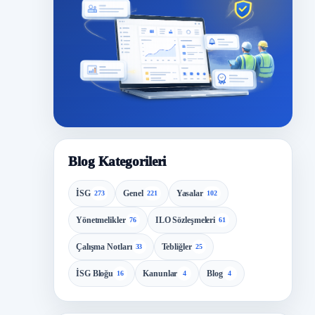
Blog Kategorileri
İSG
Genel
Yasalar
273
221
102
Yönetmelikler
ILO Sözleşmeleri
76
61
Çalışma Notları
Tebliğler
33
25
İSG Bloğu
Kanunlar
Blog
16
4
4