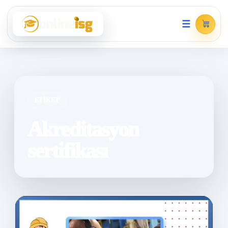
☰
ETIKET
Akreditasyon
sertifikası