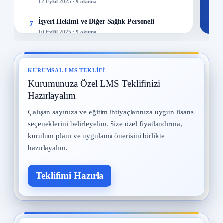
12 Eylül 2025 · 9 okuma
İşyeri Hekimi ve Diğer Sağlık Personeli
7
10 Eylül 2025 · 9 okuma
Yangın ve Gazlar
8
29 Temmuz 2025 · 9 okuma
KURUMSAL LMS TEKLIFI
Kurumunuza Özel LMS Teklifinizi
Meslek Hastalıkları
9
28 Temmuz 2025 · 9 okuma
Hazırlayalım
Çalışan sayınıza ve eğitim ihtiyaçlarınıza uygun lisans
Kadın Çalışanların Çalıştırılması
10
seçeneklerini belirleyelim. Size özel fiyatlandırma,
2 Eylül 2025 · 8 okuma
kurulum planı ve uygulama önerisini birlikte
hazırlayalım.
Teklifimi Hazırla