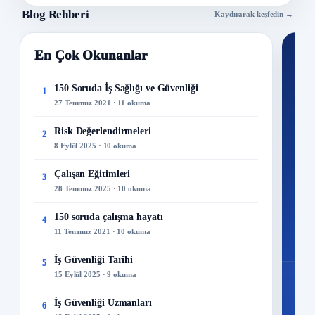
Blog Rehberi
Kaydırarak keşfedin →
En Çok Okunanlar
Nİ
Ku
150 Soruda İş Sağlığı ve Güvenliği
1
27 Temmuz 2021 · 11 okuma
300+
kuru
Risk Değerlendirmeleri
2
8 Eylül 2025 · 10 okuma
M
Çalışan Eğitimleri
3
28 Temmuz 2025 · 10 okuma
150 soruda çalışma hayatı
4
11 Temmuz 2021 · 10 okuma
İş Güvenliği Tarihi
5
15 Eylül 2025 · 9 okuma
İş Güvenliği Uzmanları
6