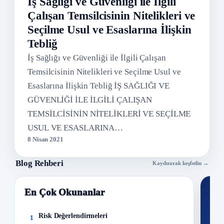
İş Sağlığı ve Güvenliği ile İlgili
Çalışan Temsilcisinin Nitelikleri ve
Seçilme Usul ve Esaslarına İlişkin
Tebliğ
İş Sağlığı ve Güvenliği ile İlgili Çalışan
Temsilcisinin Nitelikleri ve Seçilme Usul ve
Esaslarına İlişkin Tebliğ İŞ SAĞLIĞI VE
GÜVENLİĞİ İLE İLGİLİ ÇALIŞAN
TEMSİLCİSİNİN NİTELİKLERİ VE SEÇİLME
USUL VE ESASLARINA…
8 Nisan 2021
Blog Rehberi
Kaydırarak keşfedin →
En Çok Okunanlar
Nİ
Ku
Risk Değerlendirmeleri
1