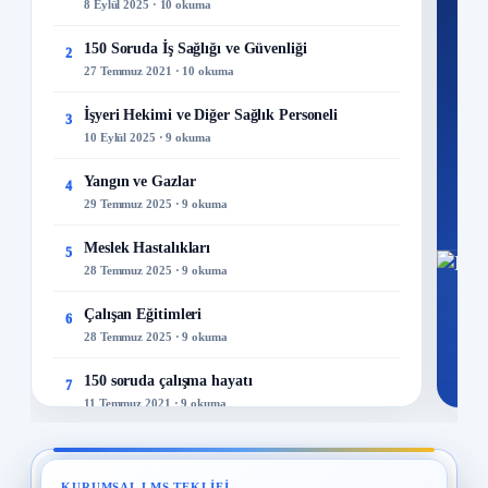
8 Eylül 2025 · 10 okuma
300+
kuru
150 Soruda İş Sağlığı ve Güvenliği
2
27 Temmuz 2021 · 10 okuma
M
İşyeri Hekimi ve Diğer Sağlık Personeli
3
10 Eylül 2025 · 9 okuma
Yangın ve Gazlar
4
29 Temmuz 2025 · 9 okuma
Meslek Hastalıkları
5
28 Temmuz 2025 · 9 okuma
Çalışan Eğitimleri
6
28 Temmuz 2025 · 9 okuma
150 soruda çalışma hayatı
7
11 Temmuz 2021 · 9 okuma
İş Güvenliği Tarihi
8
15 Eylül 2025 · 8 okuma
KURUMSAL LMS TEKLIFI