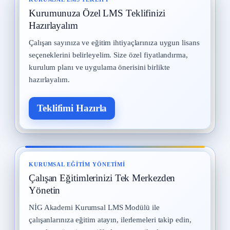
Kurumunuza Özel LMS Teklifinizi
İş Güvenliği Uzmanları
9
12 Eylül 2025 · 8 okuma
Hazırlayalım
Çalışan sayınıza ve eğitim ihtiyaçlarınıza uygun lisans
Kadın Çalışanların Çalıştırılması
10
seçeneklerini belirleyelim. Size özel fiyatlandırma,
2 Eylül 2025 · 8 okuma
kurulum planı ve uygulama önerisini birlikte
hazırlayalım.
Teklifimi Hazırla
KURUMSAL EĞITIM YÖNETIMI
Çalışan Eğitimlerinizi Tek Merkezden
Yönetin
NİG Akademi Kurumsal LMS Modülü ile
çalışanlarınıza eğitim atayın, ilerlemeleri takip edin,