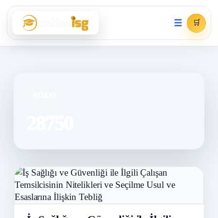
☰
🛒
ETIKET
28750