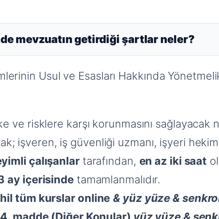
nde mevzuatın getirdiği şartlar neler?
itimlerinin Usul ve Esasları Hakkında Yönetm
ike ve risklere karşı korunmasını sağlayacak ni
rak; işveren, iş güvenliği uzmanı, işyeri heki
eyimli çalışanlar
tarafından,
en az iki saat
ol
3 ay içerisinde
tamamlanmalıdır.
ahil tüm kurslar
online
& yüz yüze & senkr
a
4. madde (Diğer Konular)
yüz yüze & senk