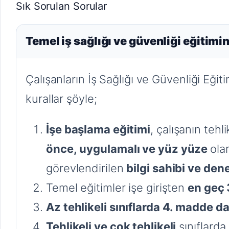
Sık Sorulan Sorular
Temel iş sağlığı ve güvenliği eğitimi
Çalışanların İş Sağlığı ve Güvenliği Eğ
kurallar şöyle;
İşe başlama eğitimi
, çalışanın tehl
önce,
uygulamalı ve yüz yüze
ola
görevlendirilen
bilgi sahibi ve den
Temel eğitimler işe girişten
en geç 
Az tehlikeli sınıflarda 4. madde d
Tehlikeli ve çok tehlikeli
sınıflard