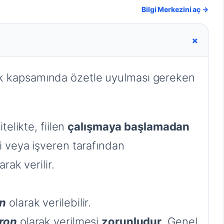
Bilgi Merkezini aç →
+
elik kapsamında özetle uyulması gereken
telikte, fiilen
çalışmaya başlamadan
mi veya işveren tarafından
arak verilir.
on
olarak verilebilir.
ron
olarak verilmesi
zorunludur
. Genel