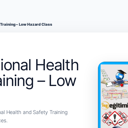
y Training – Low Hazard Class
tional Health
aining – Low
nal Health and Safety Training
ces.