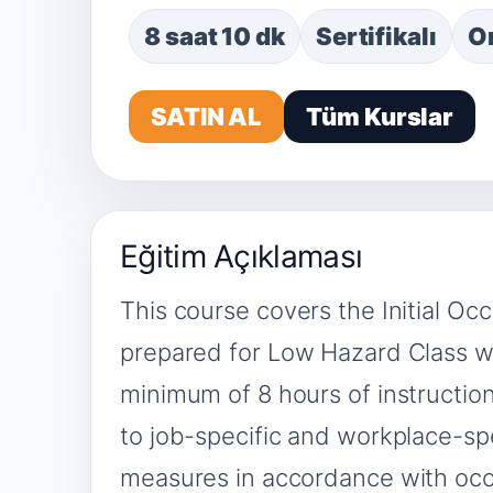
8 saat 10 dk
Sertifikalı
On
SATIN AL
Tüm Kurslar
Eğitim Açıklaması
This course covers the Initial Oc
prepared for Low Hazard Class wo
minimum of 8 hours of instruction
to job-specific and workplace-spe
measures in accordance with occu