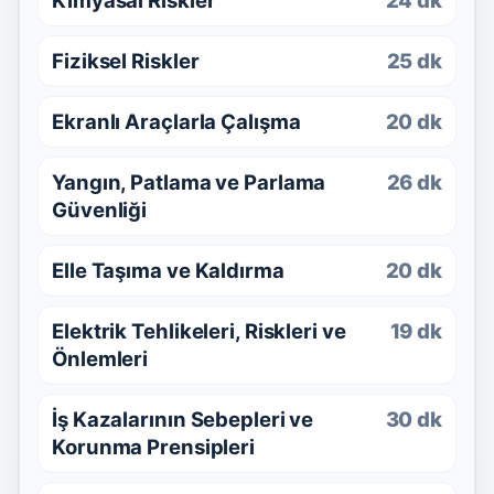
Kimyasal Riskler
24 dk
Fiziksel Riskler
25 dk
Ekranlı Araçlarla Çalışma
20 dk
Yangın, Patlama ve Parlama
26 dk
Güvenliği
Elle Taşıma ve Kaldırma
20 dk
Elektrik Tehlikeleri, Riskleri ve
19 dk
Önlemleri
İş Kazalarının Sebepleri ve
30 dk
Korunma Prensipleri