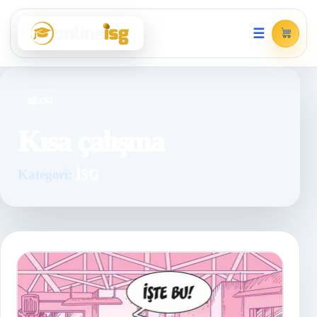
☰
BLOG
Kısa çalışma
Kategori:
İSG