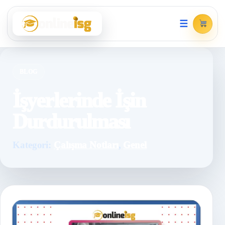
☰
BLOG
İşyerlerinde İşin
Durdurulması
Kategori:
Çalışma Notları
,
Genel