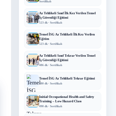
Sertifikalı
Az Tehlikeli Sınıf İlk Kez Verilen Temel
İş Güvenliği Eğitimi
523 dk · Sertifikalı
Temel İSG Az Tehlikeli İlk Kez Verilen
Eğitim
523 dk · Sertifikalı
Az Tehlikeli Sınıf Tekrar Verilen Temel
İş Güvenliği Eğitimi
486 dk · Sertifikalı
Temel İSG Az Tehlikeli Tekrar Eğitimi
480 dk · Sertifikalı
Initial Occupational Health and Safety
Training – Low Hazard Class
490 dk · Sertifikalı