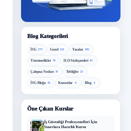
Blog Kategorileri
İSG
Genel
Yasalar
273
221
102
Yönetmelikler
ILO Sözleşmeleri
76
61
Çalışma Notları
Tebliğler
33
25
İSG Bloğu
Kanunlar
Blog
16
4
4
Öne Çıkan Kurslar
İş Güvenliği Profesyonelleri İçin
Sınavlara Hazırlık Kursu