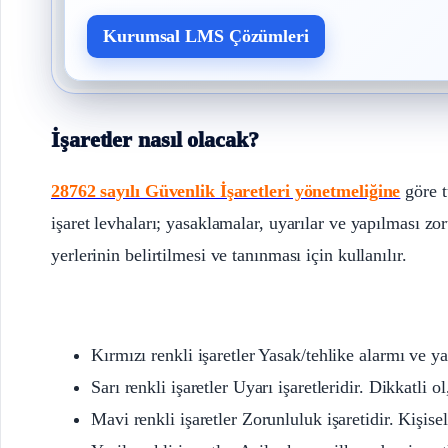
Kurumsal LMS Çözümleri
İşaretler nasıl olacak?
28762 sayılı Güvenlik İşaretleri yönetmeliğine
göre t
işaret levhaları; yasaklamalar, uyarılar ve yapılması zor
yerlerinin belirtilmesi ve tanınması için kullanılır.
Kırmızı renkli işaretler Yasak/tehlike alarmı ve ya
Sarı renkli işaretler Uyarı işaretleridir. Dikkatli o
Mavi renkli işaretler Zorunluluk işaretidir. Kişi