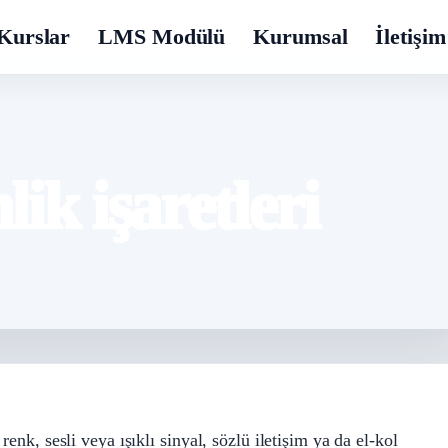
Kurslar
LMS Modülü
Kurumsal
İletişim
ik işaretleri
enk, sesli veya ışıklı sinyal, sözlü iletişim ya da el-kol