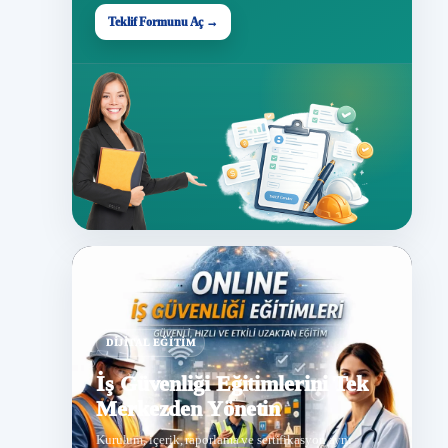
Teklif Formunu Aç →
DIJITAL EĞITIM
İş Güvenliği Eğitimlerini Tek
Merkezden Yönetin
Kurulum, içerik, raporlama ve sertifikasyon aynı