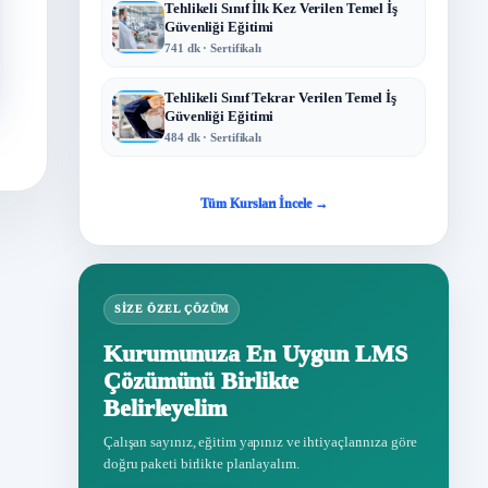
Tehlikeli Sınıf İlk Kez Verilen Temel İş
Güvenliği Eğitimi
741 dk · Sertifikalı
Tehlikeli Sınıf Tekrar Verilen Temel İş
Güvenliği Eğitimi
484 dk · Sertifikalı
Tüm Kursları İncele →
SIZE ÖZEL ÇÖZÜM
Kurumunuza En Uygun LMS
Çözümünü Birlikte
Belirleyelim
Çalışan sayınız, eğitim yapınız ve ihtiyaçlarınıza göre
doğru paketi birlikte planlayalım.