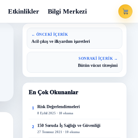
Etkinlikler
Bilgi Merkezi
← ÖNCEKI İÇERIK
Acil çıkış ve ilkyardım işaretleri
SONRAKI İÇERIK →
Bütün vücut titreşimi
En Çok Okunanlar
Risk Değerlendirmeleri
1
8 Eylül 2025 · 10 okuma
150 Soruda İş Sağlığı ve Güvenliği
2
27 Temmuz 2021 · 10 okuma