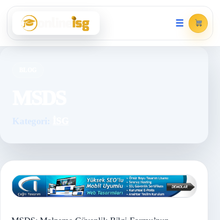
☰
BLOG
MSDS
Kategori:
İSG