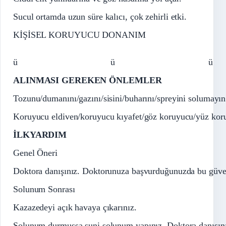
Sucul ortamda uzun süre kalıcı, çok zehirli etki.
KİŞİSEL KORUYUCU DONANIM
ü
ü
ü
ALINMASI GEREKEN ÖNLEMLER
Tozunu/dumanını/gazını/sisini/buharını/spreyini solumayın
Koruyucu eldiven/koruyucu kıyafet/göz koruyucu/yüz koru
İLKYARDIM
Genel Öneri
Doktora danışınız. Doktorunuza başvurduğunuzda bu güven
Solunum Sonrası
Kazazedeyi açık havaya çıkarınız.
Solunum durmuşsa suni solunum yapınız. Doktora danışını