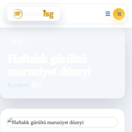
☰
BLOG
Haftalık gürültü
maruziyet düzeyi
Kategori:
İSG