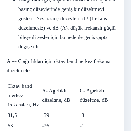
basınç düzeylerinde geniş bir düzeltmeyi
gösterir. Ses basınç düzeyleri, dB (frekans
düzeltmesiz) ve dB (A), düşük frekanslı güçlü
bileşenli sesler için bu nedenle geniş çapta
değişebilir.
A ve C ağırlıkları için oktav band nerkez frekansı
düzeltmeleri
Oktav band
A- Ağırlıklı
C- Ağırlıklı
merkez
düzeltme, dB
düzeltme, dB
frekansları, Hz
31,5
-39
-3
63
-26
-1