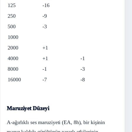
125
-16
250
-9
500
-3
1000
2000
+1
4000
+1
-1
8000
-1
-3
16000
-7
-8
Maruziyet Düzeyi
A-ağırlıklı ses maruziyeti (EA, 8h), bir kişinin
maruz kaldığı gürültünün zararlı etkilerinin