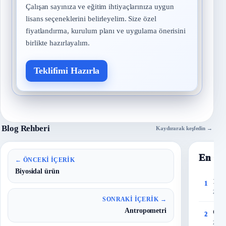
Çalışan sayınıza ve eğitim ihtiyaçlarınıza uygun
lisans seçeneklerini belirleyelim. Size özel
fiyatlandırma, kurulum planı ve uygulama önerisini
birlikte hazırlayalım.
Teklifimi Hazırla
Blog Rehberi
Kaydırarak keşfedin →
En Ço
← ÖNCEKI İÇERIK
Biyosidal ürün
150 
1
27 T
SONRAKI İÇERIK →
Antropometri
Çalı
2
28 T